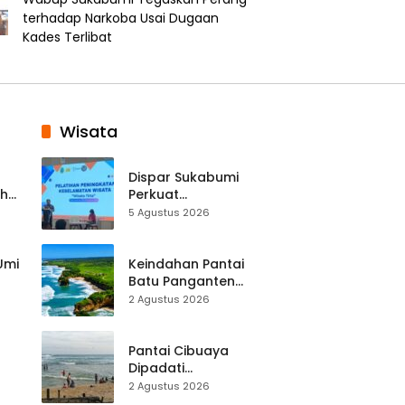
terhadap Narkoba Usai Dugaan
Kades Terlibat
Wisata
Dispar Sukabumi
ah
Perkuat
k
Keselamatan
5 Agustus 2026
Destinasi, SDM
Pariwisata Dibekali
Mitigasi hingga
 Umi
Keindahan Pantai
Teknik Evakuasi
Batu Panganten
Mulai Dilirik
2 Agustus 2026
Wisatawan Lokal
at
dan Luar Daerah
Pantai Cibuaya
Dipadati
Wisatawan,
2 Agustus 2026
Balawista Ingatkan