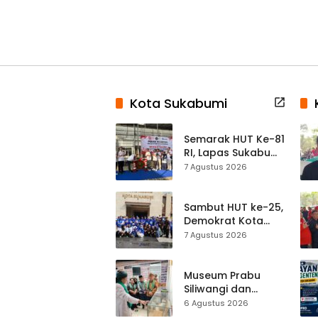
Kota Sukabumi
Semarak HUT Ke-81
RI, Lapas Sukabumi
Resmi Gelar Pekan
7 Agustus 2026
Olahraga dan
Lomba Tradisional
Sambut HUT ke-25,
Demokrat Kota
Sukabumi
7 Agustus 2026
Gelorakan
Gerakan Indonesia
ASRI Lewat Aksi
Museum Prabu
Bersih Masjid
Siliwangi dan
Agung
Museum Keramik
6 Agustus 2026
Al-Fath Punya