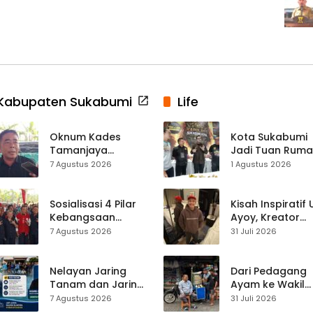
Kabupaten Sukabumi
Life
Oknum Kades
Kota Sukabumi
Tamanjaya
Jadi Tuan Rum
Terjerat Kasus
Kontes Batu Aki
7 Agustus 2026
1 Agustus 2026
Narkoba, Paoji
Nasional
Nurjaman Minta
Seleksi Calon
Sosialisasi 4 Pilar
Kisah Inspiratif
Kades Diperketat
Kebangsaan
Ayoy, Kreator
Digelar di
TikTok Asal
7 Agustus 2026
31 Juli 2026
Jampangkulon,
Sukabumi yang
Yulius Setiarto
Ubah Nasib Lew
Tekankan
Live Streaming
Nelayan Jaring
Dari Pedagang
Pentingnya
Tanam dan Jaring
Ayam ke Wakil
Persatuan
Obor
Ketua DPRD, H.
7 Agustus 2026
31 Juli 2026
Ujunggenteng
Usep Kenang