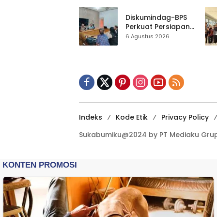
Gedung Baru,
Hampir 500 Koleksi
Diskumindag-BPS
Dipisahkan
Perkuat Persiapan
Sensus Ekonomi,
6 Agustus 2026
Pelaku Usaha
Sukabumi Diminta
Terbuka Beri Data
Indeks
Kode Etik
Privacy Policy
Sukabumiku@2024 by PT Mediaku Grup