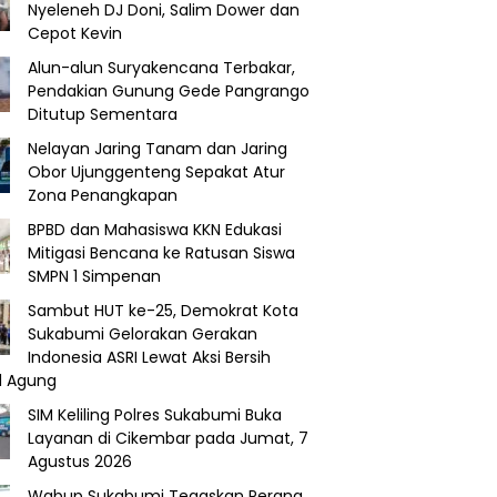
Nyeleneh DJ Doni, Salim Dower dan
Cepot Kevin
Alun-alun Suryakencana Terbakar,
Pendakian Gunung Gede Pangrango
Ditutup Sementara
Nelayan Jaring Tanam dan Jaring
Obor Ujunggenteng Sepakat Atur
Zona Penangkapan
BPBD dan Mahasiswa KKN Edukasi
Mitigasi Bencana ke Ratusan Siswa
SMPN 1 Simpenan
Sambut HUT ke-25, Demokrat Kota
Sukabumi Gelorakan Gerakan
Indonesia ASRI Lewat Aksi Bersih
d Agung
SIM Keliling Polres Sukabumi Buka
Layanan di Cikembar pada Jumat, 7
Agustus 2026
Wabup Sukabumi Tegaskan Perang