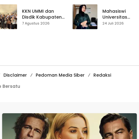
Sepakat Atur Zona
Perjalanan Hidu
Penangkapan
Pasar Cisaat
KKN UMMI dan
Mahasiswi
Disdik Kabupaten
Universitas
Sukabumi Perkuat
Muhammadiyah
7 Agustus 2026
24 Juli 2026
Edukasi
Sukabumi Raih
Pencegahan
Juara II Kompeti
Kenakalan Remaja
Media
di SMPN 2
Pembelajaran
Tegalbuleud
Digital Tingkat
Internasional
Disclaimer
Pedoman Media Siber
Redaksi
 Bersatu