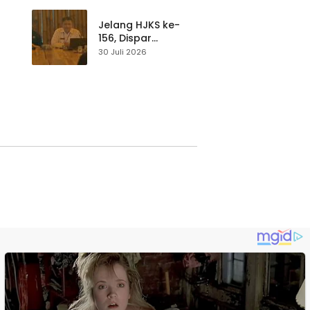
p di
Pengunjung Tetap
Waspada
Jelang HJKS ke-
156, Dispar
Kabupaten
30 Juli 2026
Sukabumi Perkuat
si
Promosi Wisata
Lewat Publikasi
Digital