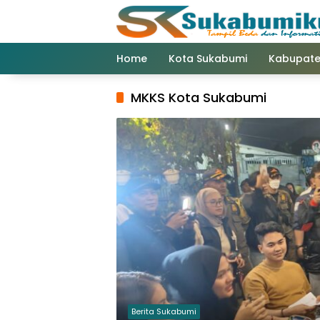
Langsung
ke
konten
Home
Kota Sukabumi
Kabupate
MKKS Kota Sukabumi
Berita Sukabumi