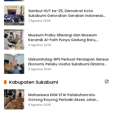
Sambut HUT ke-25, Demokrat Kota
Sukabumi Gelorakan Gerakan Indonesia
ASRI Lewat Aksi Bersih Masjid Agung
7 Agustus 2026
Museum Prabu Siliwangi dan Museum
Keramik Al-Fath Punya Gedung Baru,
Hampir 500 Koleksi Dipisahkan
6 Agustus 2026
Diskumindag-BPS Perkuat Persiapan Sensus
Ekonomi, Pelaku Usaha Sukabumi Diminta
Terbuka Beri Data
6 Agustus 2026
Kabupaten Sukabumi
Mahasiswa KKM STAI Palabuhanratu
Gotong Royong Perbaiki Akses Jalan
Majelis Ta’lim di Sagaranten
8 Agustus 2026