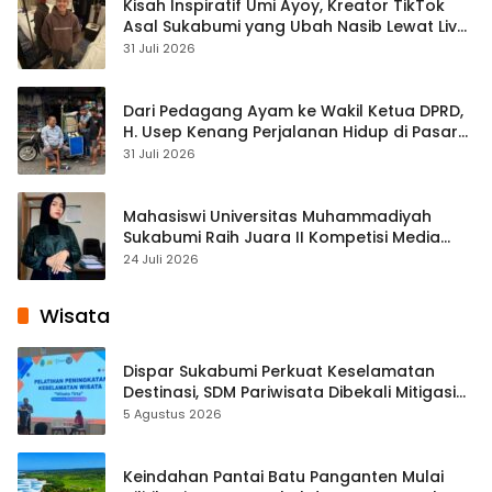
Kisah Inspiratif Umi Ayoy, Kreator TikTok
Asal Sukabumi yang Ubah Nasib Lewat Live
Streaming
31 Juli 2026
Dari Pedagang Ayam ke Wakil Ketua DPRD,
H. Usep Kenang Perjalanan Hidup di Pasar
Cisaat
31 Juli 2026
Mahasiswi Universitas Muhammadiyah
Sukabumi Raih Juara II Kompetisi Media
Pembelajaran Digital Tingkat Internasional
24 Juli 2026
Wisata
Dispar Sukabumi Perkuat Keselamatan
Destinasi, SDM Pariwisata Dibekali Mitigasi
hingga Teknik Evakuasi
5 Agustus 2026
Keindahan Pantai Batu Panganten Mulai