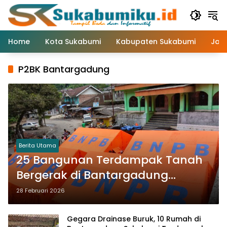
Langsung
ke
konten
Home
Kota Sukabumi
Kabupaten Sukabumi
Jaw
P2BK Bantargadung
Berita Utama
25 Bangunan Terdampak Tanah
Bergerak di Bantargadung
Sukabumi, Tenda Pengungsi
28 Februari 2026
Dipasang
Gegara Drainase Buruk, 10 Rumah di