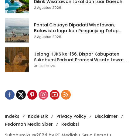
Dilirik Wisatawan Lokal dan Luar Daerah
2 Agustus 2026
Pantai Cibuaya Dipadati Wisatawan,
Balawista Ingatkan Pengunjung Tetap
Waspada
2 Agustus 2026
Jelang HJKS ke-156, Dispar Kabupaten
Sukabumi Perkuat Promosi Wisata Lewat
Publikasi Digital
30 Juli 2026
Indeks
Kode Etik
Privacy Policy
Disclaimer
Pedoman Media Siber
Redaksi
Sukabumiku@2024 by PT Mediaku Grup Bersatu