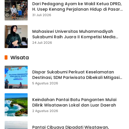
Dari Pedagang Ayam ke Wakil Ketua DPRD,
H. Usep Kenang Perjalanan Hidup di Pasar
Cisaat
31 Juli 2026
Mahasiswi Universitas Muhammadiyah
Sukabumi Raih Juara II Kompetisi Media
Pembelajaran Digital Tingkat Internasional
24 Juli 2026
Wisata
Dispar Sukabumi Perkuat Keselamatan
Destinasi, SDM Pariwisata Dibekali Mitigasi
hingga Teknik Evakuasi
5 Agustus 2026
Keindahan Pantai Batu Panganten Mulai
Dilirik Wisatawan Lokal dan Luar Daerah
2 Agustus 2026
Pantai Cibuaya Dipadati Wisatawan,