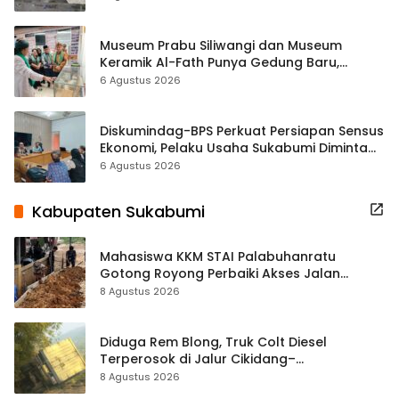
Museum Prabu Siliwangi dan Museum
Keramik Al-Fath Punya Gedung Baru,
Hampir 500 Koleksi Dipisahkan
6 Agustus 2026
Diskumindag-BPS Perkuat Persiapan Sensus
Ekonomi, Pelaku Usaha Sukabumi Diminta
Terbuka Beri Data
6 Agustus 2026
Kabupaten Sukabumi
Mahasiswa KKM STAI Palabuhanratu
Gotong Royong Perbaiki Akses Jalan
Majelis Ta’lim di Sagaranten
8 Agustus 2026
Diduga Rem Blong, Truk Colt Diesel
Terperosok di Jalur Cikidang–
Palabuhanratu
8 Agustus 2026