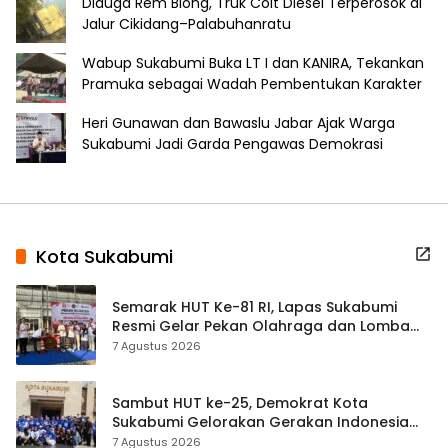
Diduga Rem Blong, Truk Colt Diesel Terperosok di
Jalur Cikidang–Palabuhanratu
Wabup Sukabumi Buka LT I dan KANIRA, Tekankan
Pramuka sebagai Wadah Pembentukan Karakter
Heri Gunawan dan Bawaslu Jabar Ajak Warga
Sukabumi Jadi Garda Pengawas Demokrasi
Kota Sukabumi
Semarak HUT Ke-81 RI, Lapas Sukabumi
Resmi Gelar Pekan Olahraga dan Lomba
Tradisional
7 Agustus 2026
Sambut HUT ke-25, Demokrat Kota
Sukabumi Gelorakan Gerakan Indonesia
ASRI Lewat Aksi Bersih Masjid Agung
7 Agustus 2026