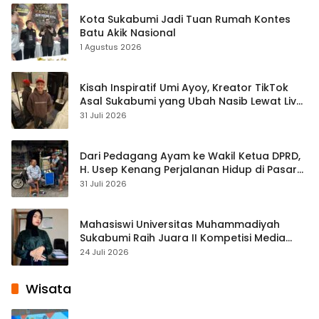
Kota Sukabumi Jadi Tuan Rumah Kontes
Batu Akik Nasional
1 Agustus 2026
Kisah Inspiratif Umi Ayoy, Kreator TikTok
Asal Sukabumi yang Ubah Nasib Lewat Live
Streaming
31 Juli 2026
Dari Pedagang Ayam ke Wakil Ketua DPRD,
H. Usep Kenang Perjalanan Hidup di Pasar
Cisaat
31 Juli 2026
Mahasiswi Universitas Muhammadiyah
Sukabumi Raih Juara II Kompetisi Media
Pembelajaran Digital Tingkat Internasional
24 Juli 2026
Wisata