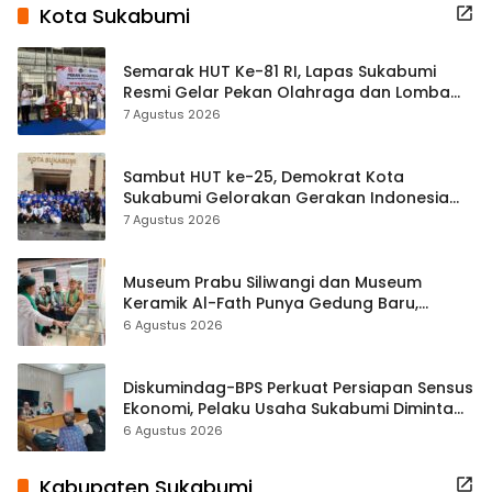
Kota Sukabumi
Semarak HUT Ke-81 RI, Lapas Sukabumi
Resmi Gelar Pekan Olahraga dan Lomba
Tradisional
7 Agustus 2026
Sambut HUT ke-25, Demokrat Kota
Sukabumi Gelorakan Gerakan Indonesia
ASRI Lewat Aksi Bersih Masjid Agung
7 Agustus 2026
Museum Prabu Siliwangi dan Museum
Keramik Al-Fath Punya Gedung Baru,
Hampir 500 Koleksi Dipisahkan
6 Agustus 2026
Diskumindag-BPS Perkuat Persiapan Sensus
Ekonomi, Pelaku Usaha Sukabumi Diminta
Terbuka Beri Data
6 Agustus 2026
Kabupaten Sukabumi