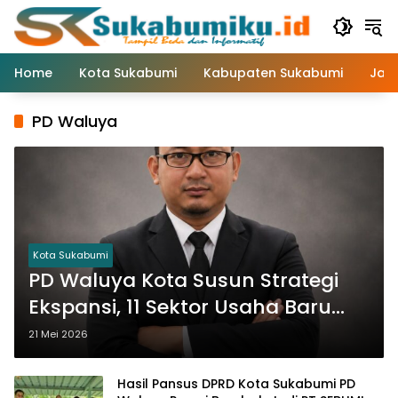
Langsung
ke
konten
Home
Kota Sukabumi
Kabupaten Sukabumi
Jaw
PD Waluya
Kota Sukabumi
PD Waluya Kota Susun Strategi
Ekspansi, 11 Sektor Usaha Baru
Tengah Disiapkan
21 Mei 2026
Hasil Pansus DPRD Kota Sukabumi PD