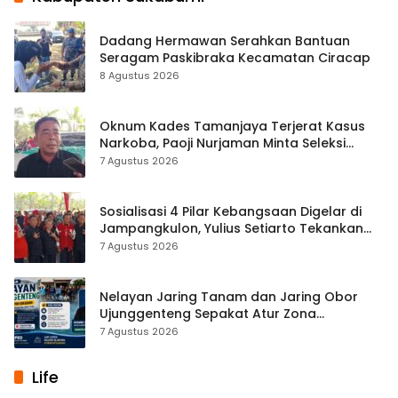
Dadang Hermawan Serahkan Bantuan
Seragam Paskibraka Kecamatan Ciracap
8 Agustus 2026
Oknum Kades Tamanjaya Terjerat Kasus
Narkoba, Paoji Nurjaman Minta Seleksi
Calon Kades Diperketat
7 Agustus 2026
Sosialisasi 4 Pilar Kebangsaan Digelar di
Jampangkulon, Yulius Setiarto Tekankan
Pentingnya Persatuan
7 Agustus 2026
Nelayan Jaring Tanam dan Jaring Obor
Ujunggenteng Sepakat Atur Zona
Penangkapan
7 Agustus 2026
Life