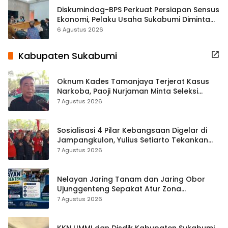
Diskumindag-BPS Perkuat Persiapan Sensus
Ekonomi, Pelaku Usaha Sukabumi Diminta
Terbuka Beri Data
6 Agustus 2026
Kabupaten Sukabumi
Oknum Kades Tamanjaya Terjerat Kasus
Narkoba, Paoji Nurjaman Minta Seleksi
Calon Kades Diperketat
7 Agustus 2026
Sosialisasi 4 Pilar Kebangsaan Digelar di
Jampangkulon, Yulius Setiarto Tekankan
Pentingnya Persatuan
7 Agustus 2026
Nelayan Jaring Tanam dan Jaring Obor
Ujunggenteng Sepakat Atur Zona
Penangkapan
7 Agustus 2026
KKN UMMI dan Disdik Kabupaten Sukabumi