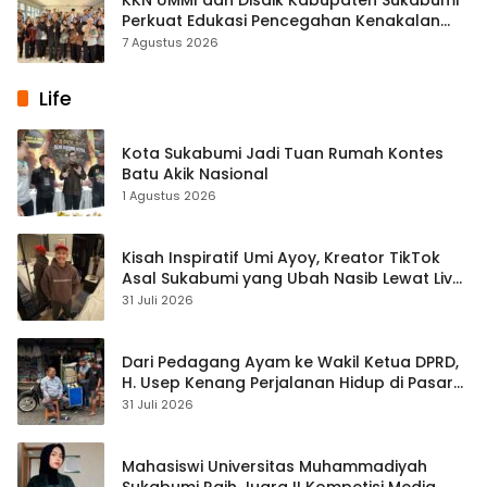
Perkuat Edukasi Pencegahan Kenakalan
Remaja di SMPN 2 Tegalbuleud
7 Agustus 2026
Life
Kota Sukabumi Jadi Tuan Rumah Kontes
Batu Akik Nasional
1 Agustus 2026
Kisah Inspiratif Umi Ayoy, Kreator TikTok
Asal Sukabumi yang Ubah Nasib Lewat Live
Streaming
31 Juli 2026
Dari Pedagang Ayam ke Wakil Ketua DPRD,
H. Usep Kenang Perjalanan Hidup di Pasar
Cisaat
31 Juli 2026
Mahasiswi Universitas Muhammadiyah
Sukabumi Raih Juara II Kompetisi Media