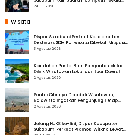
Pembelajaran Digital Tingkat Internasional
24 Juli 2026
Wisata
Dispar Sukabumi Perkuat Keselamatan
Destinasi, SDM Pariwisata Dibekali Mitigasi
hingga Teknik Evakuasi
5 Agustus 2026
Keindahan Pantai Batu Panganten Mulai
Dilirik Wisatawan Lokal dan Luar Daerah
2 Agustus 2026
Pantai Cibuaya Dipadati Wisatawan,
Balawista Ingatkan Pengunjung Tetap
Waspada
2 Agustus 2026
Jelang HJKS ke-156, Dispar Kabupaten
Sukabumi Perkuat Promosi Wisata Lewat
Publikasi Digital