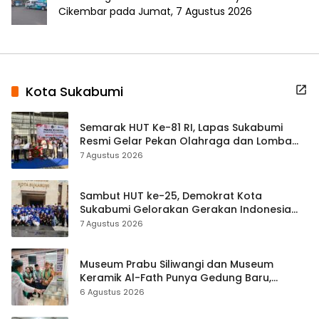
Cikembar pada Jumat, 7 Agustus 2026
Kota Sukabumi
Semarak HUT Ke-81 RI, Lapas Sukabumi
Resmi Gelar Pekan Olahraga dan Lomba
Tradisional
7 Agustus 2026
Sambut HUT ke-25, Demokrat Kota
Sukabumi Gelorakan Gerakan Indonesia
ASRI Lewat Aksi Bersih Masjid Agung
7 Agustus 2026
Museum Prabu Siliwangi dan Museum
Keramik Al-Fath Punya Gedung Baru,
Hampir 500 Koleksi Dipisahkan
6 Agustus 2026