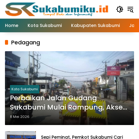
Langsung
ke
konten
Home
Kota Sukabumi
Kabupaten Sukabumi
Jaw
Pedagang
Kota Sukabumi
Perbaikan Jalan Gudang
Sukabumi Mulai Rampung, Akses
Kendaraan Dibuka Bertahap
8 Mei 2026
Sepi Peminat, Pemkot Sukabumi Cari