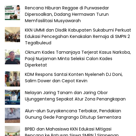
Rencana Hiburan Reggae di Purwasedar
Dipersoalkan, Dadang Hermawan Turun
Memfasilitasi Musyawarah
KKN UMMI dan Disdik Kabupaten Sukabumi Perkuat
Edukasi Pencegahan Kenakalan Remaja di SMPN 2
Tegalbuleud
Oknum Kades Tamanjaya Terjerat Kasus Narkoba,
Paoji Nurjaman Minta Seleksi Calon Kades
Diperketat
KDM Respons Santai Konten Nyeleneh DJ Doni,
Salim Dower dan Cepot Kevin
Nelayan Jaring Tanam dan Jaring Obor
Ujunggenteng Sepakat Atur Zona Penangkapan
Alun-alun Suryakencana Terbakar, Pendakian
Gunung Gede Pangrango Ditutup Sementara
BPBD dan Mahasiswa KKN Edukasi Mitigasi
Bencana ke Ratusan Siswa SMPN 1 Simpenan