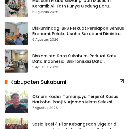
Museum Prabu Siliwangi dan Museum
Keramik Al-Fath Punya Gedung Baru,
Hampir 500 Koleksi Dipisahkan
6 Agustus 2026
Diskumindag-BPS Perkuat Persiapan Sensus
Ekonomi, Pelaku Usaha Sukabumi Diminta
Terbuka Beri Data
6 Agustus 2026
Diskominfo Kota Sukabumi Perkuat Satu
Data Indonesia, Sinkronisasi Data
Kewilayahan Dikebut
5 Agustus 2026
Kabupaten Sukabumi
Oknum Kades Tamanjaya Terjerat Kasus
Narkoba, Paoji Nurjaman Minta Seleksi
Calon Kades Diperketat
7 Agustus 2026
Sosialisasi 4 Pilar Kebangsaan Digelar di