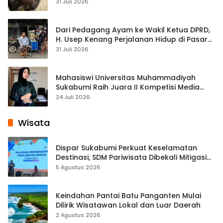
Streaming
31 Juli 2026
Dari Pedagang Ayam ke Wakil Ketua DPRD,
H. Usep Kenang Perjalanan Hidup di Pasar
Cisaat
31 Juli 2026
Mahasiswi Universitas Muhammadiyah
Sukabumi Raih Juara II Kompetisi Media
Pembelajaran Digital Tingkat Internasional
24 Juli 2026
Wisata
Dispar Sukabumi Perkuat Keselamatan
Destinasi, SDM Pariwisata Dibekali Mitigasi
hingga Teknik Evakuasi
5 Agustus 2026
Keindahan Pantai Batu Panganten Mulai
Dilirik Wisatawan Lokal dan Luar Daerah
2 Agustus 2026