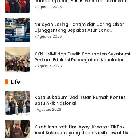
Jampangkulon, Yulius Setiarto Tekankan
Pentingnya Persatuan
7 Agustus 2026
Nelayan Jaring Tanam dan Jaring Obor
Ujunggenteng Sepakat Atur Zona
Penangkapan
7 Agustus 2026
KKN UMMI dan Disdik Kabupaten Sukabumi
Perkuat Edukasi Pencegahan Kenakalan
Remaja di SMPN 2 Tegalbuleud
7 Agustus 2026
Life
Kota Sukabumi Jadi Tuan Rumah Kontes
Batu Akik Nasional
1 Agustus 2026
Kisah Inspiratif Umi Ayoy, Kreator TikTok
Asal Sukabumi yang Ubah Nasib Lewat Live