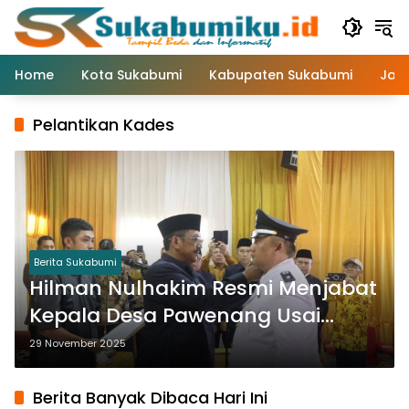
Langsung
ke
konten
Home
Kota Sukabumi
Kabupaten Sukabumi
Jaw
Pelantikan Kades
Berita Sukabumi
Hilman Nulhakim Resmi Menjabat
Kepala Desa Pawenang Usai
Dilantik Bupati Sukabumi
29 November 2025
Berita Banyak Dibaca Hari Ini