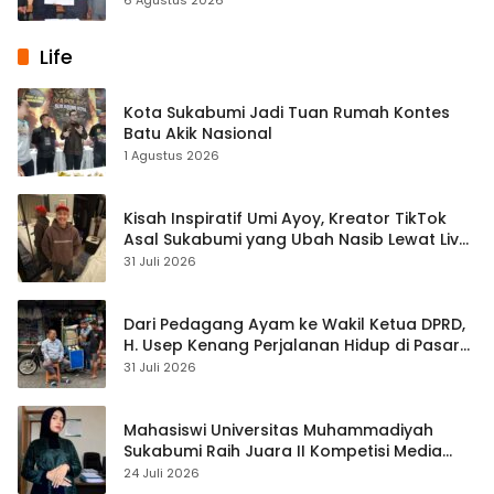
Life
Kota Sukabumi Jadi Tuan Rumah Kontes
Batu Akik Nasional
1 Agustus 2026
Kisah Inspiratif Umi Ayoy, Kreator TikTok
Asal Sukabumi yang Ubah Nasib Lewat Live
Streaming
31 Juli 2026
Dari Pedagang Ayam ke Wakil Ketua DPRD,
H. Usep Kenang Perjalanan Hidup di Pasar
Cisaat
31 Juli 2026
Mahasiswi Universitas Muhammadiyah
Sukabumi Raih Juara II Kompetisi Media
Pembelajaran Digital Tingkat Internasional
24 Juli 2026