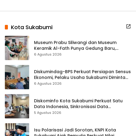
Kota Sukabumi
Museum Prabu Siliwangi dan Museum
Keramik Al-Fath Punya Gedung Baru,
Hampir 500 Koleksi Dipisahkan
6 Agustus 2026
Diskumindag-BPS Perkuat Persiapan Sensus
Ekonomi, Pelaku Usaha Sukabumi Diminta
Terbuka Beri Data
6 Agustus 2026
Diskominfo Kota Sukabumi Perkuat Satu
Data Indonesia, Sinkronisasi Data
Kewilayahan Dikebut
5 Agustus 2026
Isu Polarisasi Jadi Sorotan, KNPI Kota
Sukabumi Ajak Pemuda Perkuat Nilai