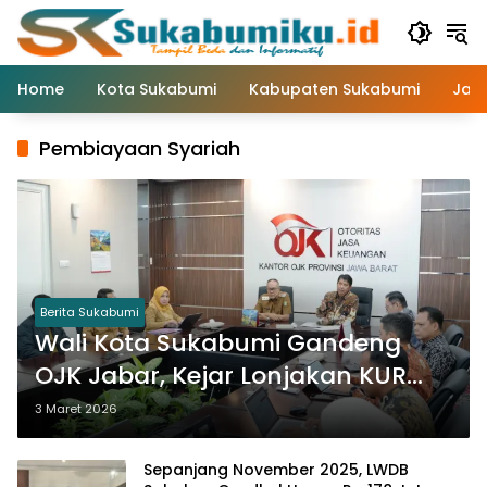
Langsung
ke
konten
Home
Kota Sukabumi
Kabupaten Sukabumi
Jaw
Pembiayaan Syariah
Berita Sukabumi
Wali Kota Sukabumi Gandeng
OJK Jabar, Kejar Lonjakan KUR
dan Perkuat Pembiayaan UMKM
3 Maret 2026
Sepanjang November 2025, LWDB