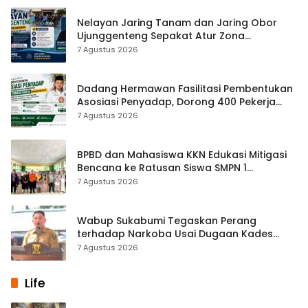
Nelayan Jaring Tanam dan Jaring Obor
Ujunggenteng Sepakat Atur Zona
Penangkapan
7 Agustus 2026
Dadang Hermawan Fasilitasi Pembentukan
Asosiasi Penyadap, Dorong 400 Pekerja
Dapat Perlindungan BPJS
7 Agustus 2026
BPBD dan Mahasiswa KKN Edukasi Mitigasi
Bencana ke Ratusan Siswa SMPN 1
Simpenan
7 Agustus 2026
Wabup Sukabumi Tegaskan Perang
terhadap Narkoba Usai Dugaan Kades
Terlibat
7 Agustus 2026
Life