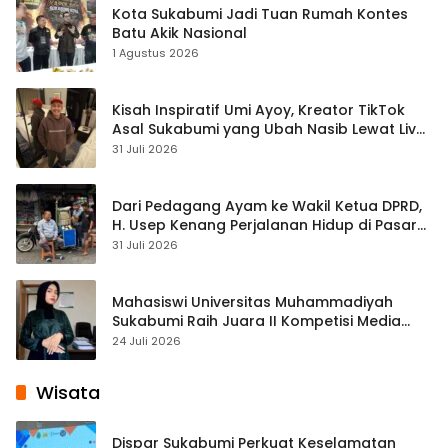
Kota Sukabumi Jadi Tuan Rumah Kontes
Batu Akik Nasional
1 Agustus 2026
Kisah Inspiratif Umi Ayoy, Kreator TikTok
Asal Sukabumi yang Ubah Nasib Lewat Live
Streaming
31 Juli 2026
Dari Pedagang Ayam ke Wakil Ketua DPRD,
H. Usep Kenang Perjalanan Hidup di Pasar
Cisaat
31 Juli 2026
Mahasiswi Universitas Muhammadiyah
Sukabumi Raih Juara II Kompetisi Media
Pembelajaran Digital Tingkat Internasional
24 Juli 2026
Wisata
Dispar Sukabumi Perkuat Keselamatan