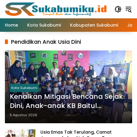
Langsung
ke
konten
Home
Kota Sukabumi
Kabupaten Sukabumi
Jaw
Pendidikan Anak Usia Dini
Kota Sukabumi
Kenalkan Mitigasi Bencana Sejak
Dini, Anak-anak KB Baitul
Makmur Sukabumi Belajar Lewat
5 Agustus 2026
Boneka Tangan
Usia Emas Tak Terulang, Camat