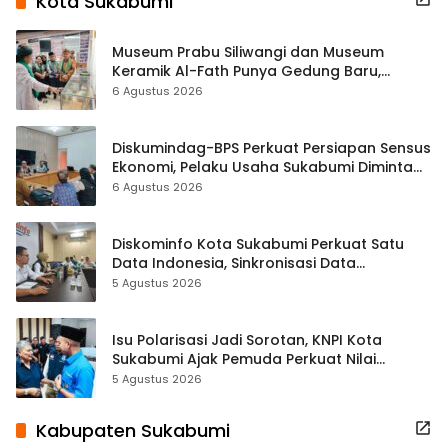
Kota Sukabumi
Museum Prabu Siliwangi dan Museum
Keramik Al-Fath Punya Gedung Baru,
Hampir 500 Koleksi Dipisahkan
6 Agustus 2026
Diskumindag-BPS Perkuat Persiapan Sensus
Ekonomi, Pelaku Usaha Sukabumi Diminta
Terbuka Beri Data
6 Agustus 2026
Diskominfo Kota Sukabumi Perkuat Satu
Data Indonesia, Sinkronisasi Data
Kewilayahan Dikebut
5 Agustus 2026
Isu Polarisasi Jadi Sorotan, KNPI Kota
Sukabumi Ajak Pemuda Perkuat Nilai
Kebangsaan
5 Agustus 2026
Kabupaten Sukabumi