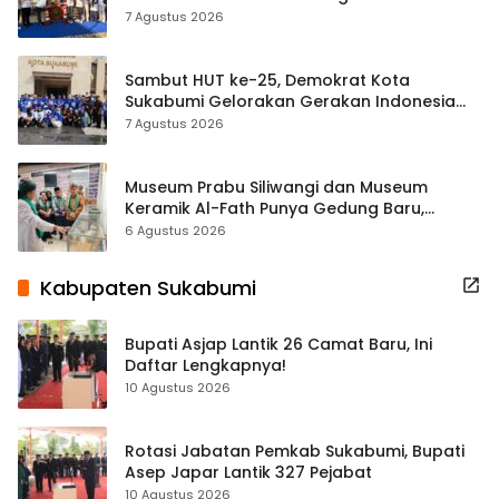
Tradisional
7 Agustus 2026
Sambut HUT ke-25, Demokrat Kota
Sukabumi Gelorakan Gerakan Indonesia
ASRI Lewat Aksi Bersih Masjid Agung
7 Agustus 2026
Museum Prabu Siliwangi dan Museum
Keramik Al-Fath Punya Gedung Baru,
Hampir 500 Koleksi Dipisahkan
6 Agustus 2026
Kabupaten Sukabumi
Bupati Asjap Lantik 26 Camat Baru, Ini
Daftar Lengkapnya!
10 Agustus 2026
Rotasi Jabatan Pemkab Sukabumi, Bupati
Asep Japar Lantik 327 Pejabat
10 Agustus 2026