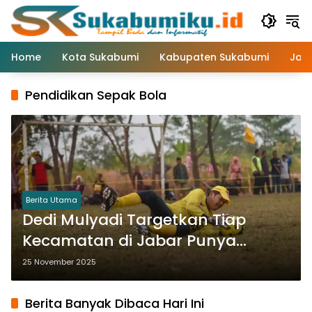
Langsung
ke
konten
Home
Kota Sukabumi
Kabupaten Sukabumi
Jaw
Pendidikan Sepak Bola
Berita Utama
Dedi Mulyadi Targetkan Tiap
Kecamatan di Jabar Punya
Lapangan Sepak Bola Profesional
25 November 2025
dalam 3 Tahun
Berita Banyak Dibaca Hari Ini