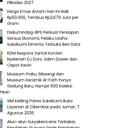
Pilkades 2027
Harga Emas Antam Hari Ini Naik
Rp50.000, Tembus Rp2,679 Juta per
Gram
Diskumindag-BPS Perkuat Persiapan
Sensus Ekonomi, Pelaku Usaha
Sukabumi Diminta Terbuka Beri Data
KDM Respons Santai Konten
Nyeleneh DJ Doni, Salim Dower dan
Cepot Kevin
Museum Prabu Siliwangi dan
Museum Keramik Al-Fath Punya
Gedung Baru, Hampir 500 Koleksi
ahkan
SIM Keliling Polres Sukabumi Buka
Layanan di Cikembar pada Jumat, 7
Agustus 2026
Alun-alun Suryakencana Terbakar,
Pendakian Gunung Gede Pangrango