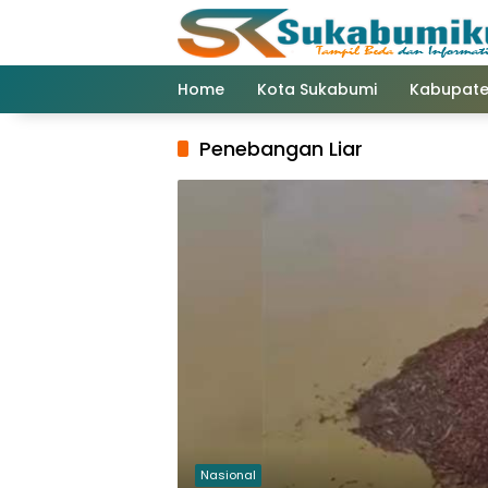
Langsung
ke
konten
Home
Kota Sukabumi
Kabupate
Penebangan Liar
Nasional