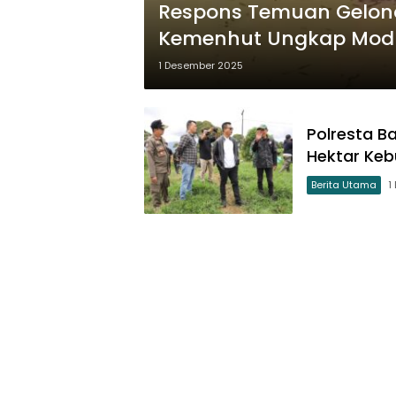
Respons Temuan Gelond
Kemenhut Ungkap Modu
Ilegal
1 Desember 2025
Polresta B
Hektar Keb
Berita Utama
1