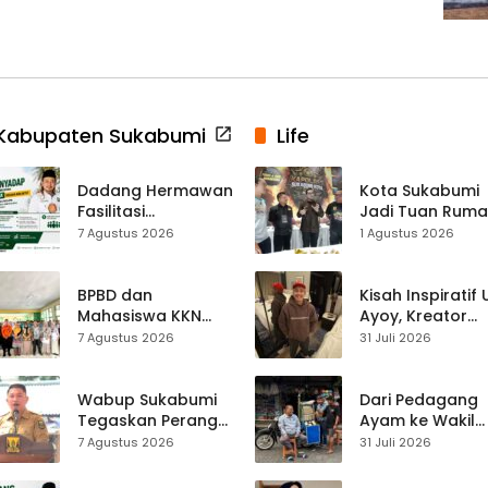
Kabupaten Sukabumi
Life
Dadang Hermawan
Kota Sukabumi
Fasilitasi
Jadi Tuan Rum
Pembentukan
Kontes Batu Aki
7 Agustus 2026
1 Agustus 2026
Asosiasi Penyadap,
Nasional
Dorong 400
Pekerja Dapat
BPBD dan
Kisah Inspiratif
Perlindungan BPJS
Mahasiswa KKN
Ayoy, Kreator
Edukasi Mitigasi
TikTok Asal
7 Agustus 2026
31 Juli 2026
Bencana ke
Sukabumi yang
Ratusan Siswa
Ubah Nasib Lew
SMPN 1 Simpenan
Live Streaming
Wabup Sukabumi
Dari Pedagang
Tegaskan Perang
Ayam ke Wakil
terhadap Narkoba
Ketua DPRD, H.
7 Agustus 2026
31 Juli 2026
Usai Dugaan Kades
Usep Kenang
Terlibat
Perjalanan Hidu