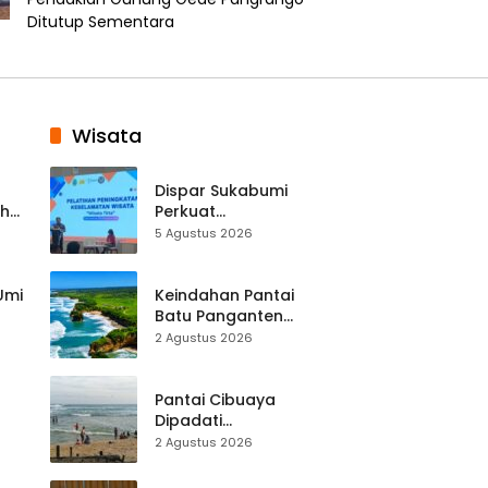
Ditutup Sementara
Wisata
Dispar Sukabumi
ah
Perkuat
k
Keselamatan
5 Agustus 2026
Destinasi, SDM
Pariwisata Dibekali
Mitigasi hingga
 Umi
Keindahan Pantai
Teknik Evakuasi
Batu Panganten
Mulai Dilirik
2 Agustus 2026
Wisatawan Lokal
at
dan Luar Daerah
Pantai Cibuaya
Dipadati
Wisatawan,
2 Agustus 2026
Balawista Ingatkan
p di
Pengunjung Tetap