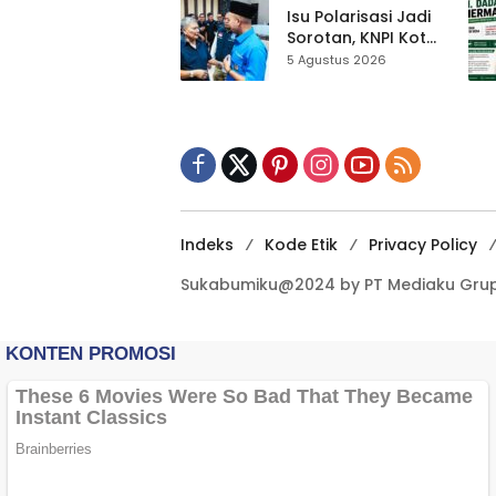
Kewilayahan
Isu Polarisasi Jadi
Dikebut
Sorotan, KNPI Kota
Sukabumi Ajak
5 Agustus 2026
Pemuda Perkuat
Nilai Kebangsaan
Indeks
Kode Etik
Privacy Policy
Sukabumiku@2024 by PT Mediaku Grup