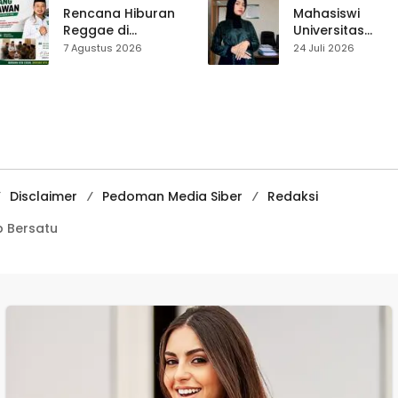
Pasar Cisaat
Rencana Hiburan
Mahasiswi
Reggae di
Universitas
Purwasedar
Muhammadiyah
7 Agustus 2026
24 Juli 2026
Dipersoalkan,
Sukabumi Raih
Dadang Hermawan
Juara II Kompeti
Turun Memfasilitasi
Media
Musyawarah
Pembelajaran
Digital Tingkat
Internasional
Disclaimer
Pedoman Media Siber
Redaksi
 Bersatu