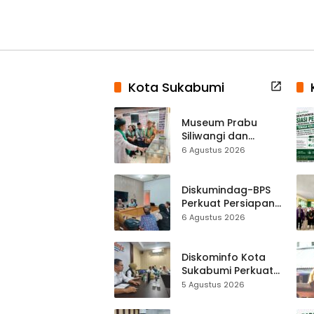
Kota Sukabumi
Museum Prabu
Siliwangi dan
Museum Keramik
6 Agustus 2026
Al-Fath Punya
Gedung Baru,
Hampir 500 Koleksi
Diskumindag-BPS
Dipisahkan
Perkuat Persiapan
Sensus Ekonomi,
6 Agustus 2026
Pelaku Usaha
Sukabumi Diminta
Terbuka Beri Data
Diskominfo Kota
Sukabumi Perkuat
Satu Data
5 Agustus 2026
Indonesia,
Sinkronisasi Data