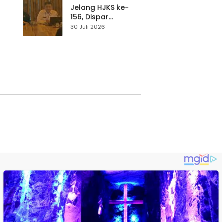
Waspada
Jelang HJKS ke-
156, Dispar
Kabupaten
30 Juli 2026
Sukabumi Perkuat
si
Promosi Wisata
Lewat Publikasi
Digital