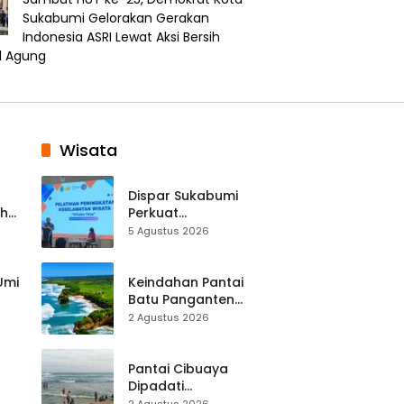
Sukabumi Gelorakan Gerakan
Indonesia ASRI Lewat Aksi Bersih
d Agung
Wisata
Dispar Sukabumi
ah
Perkuat
k
Keselamatan
5 Agustus 2026
Destinasi, SDM
Pariwisata Dibekali
Mitigasi hingga
 Umi
Keindahan Pantai
Teknik Evakuasi
Batu Panganten
Mulai Dilirik
2 Agustus 2026
Wisatawan Lokal
at
dan Luar Daerah
Pantai Cibuaya
Dipadati
Wisatawan,