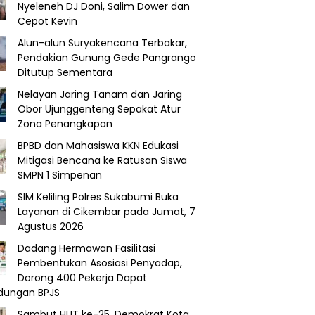
Nyeleneh DJ Doni, Salim Dower dan
Cepot Kevin
Alun-alun Suryakencana Terbakar,
Pendakian Gunung Gede Pangrango
Ditutup Sementara
Nelayan Jaring Tanam dan Jaring
Obor Ujunggenteng Sepakat Atur
Zona Penangkapan
BPBD dan Mahasiswa KKN Edukasi
Mitigasi Bencana ke Ratusan Siswa
SMPN 1 Simpenan
SIM Keliling Polres Sukabumi Buka
Layanan di Cikembar pada Jumat, 7
Agustus 2026
Dadang Hermawan Fasilitasi
Pembentukan Asosiasi Penyadap,
Dorong 400 Pekerja Dapat
ndungan BPJS
Sambut HUT ke-25, Demokrat Kota