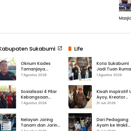
Masji
Kabupaten Sukabumi
Life
Oknum Kades
Kota Sukabumi
Tamanjaya
Jadi Tuan Rum
Terjerat Kasus
Kontes Batu Aki
7 Agustus 2026
1 Agustus 2026
Narkoba, Paoji
Nasional
Nurjaman Minta
Seleksi Calon
Sosialisasi 4 Pilar
Kisah Inspiratif
Kades Diperketat
Kebangsaan
Ayoy, Kreator
Digelar di
TikTok Asal
7 Agustus 2026
31 Juli 2026
Jampangkulon,
Sukabumi yang
Yulius Setiarto
Ubah Nasib Lew
Tekankan
Live Streaming
Nelayan Jaring
Dari Pedagang
Pentingnya
Tanam dan Jaring
Ayam ke Wakil
Persatuan
Obor
Ketua DPRD, H.