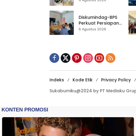
6 Agustus 2026
Al-Fath Punya
Gedung Baru,
Hampir 500 Koleksi
Diskumindag-BPS
Dipisahkan
Perkuat Persiapan
Sensus Ekonomi,
6 Agustus 2026
Pelaku Usaha
Sukabumi Diminta
Terbuka Beri Data
Indeks
Kode Etik
Privacy Policy
Sukabumiku@2024 by PT Mediaku Grup