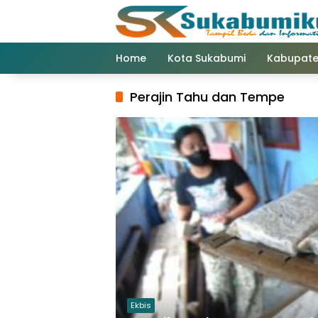
Langsung
ke
konten
Home
Kota Sukabumi
Kabupate
Perajin Tahu dan Tempe
Ekbis