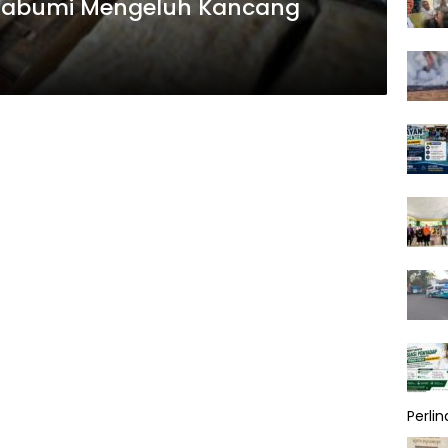
ukabumi Mengeluh Kancang
Perli