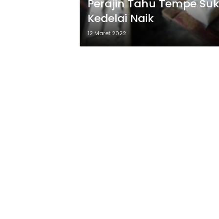
Perajin Tahu Tempe S
Kedelai Naik
12 Maret 2022