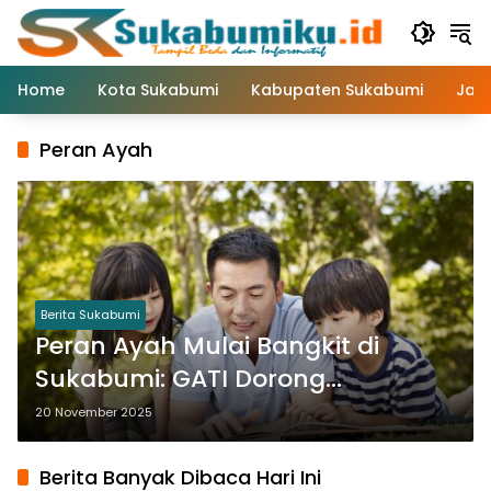
Langsung
ke
konten
Home
Kota Sukabumi
Kabupaten Sukabumi
Jaw
Peran Ayah
Berita Sukabumi
Peran Ayah Mulai Bangkit di
Sukabumi: GATI Dorong
Keterlibatan yang Selama Ini
20 November 2025
Terabaikan
Berita Banyak Dibaca Hari Ini