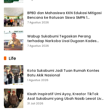
BPBD dan Mahasiswa KKN Edukasi Mitigasi
Bencana ke Ratusan Siswa SMPN 1
Simpenan
7 Agustus 2026
Wabup Sukabumi Tegaskan Perang
terhadap Narkoba Usai Dugaan Kades
Terlibat
7 Agustus 2026
Life
Kota Sukabumi Jadi Tuan Rumah Kontes
Batu Akik Nasional
1 Agustus 2026
Kisah Inspiratif Umi Ayoy, Kreator TikTok
Asal Sukabumi yang Ubah Nasib Lewat Live
Streaming
31 Juli 2026