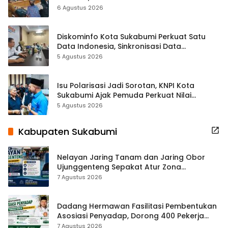
Terbuka Beri Data
6 Agustus 2026
Diskominfo Kota Sukabumi Perkuat Satu
Data Indonesia, Sinkronisasi Data
Kewilayahan Dikebut
5 Agustus 2026
Isu Polarisasi Jadi Sorotan, KNPI Kota
Sukabumi Ajak Pemuda Perkuat Nilai
Kebangsaan
5 Agustus 2026
Kabupaten Sukabumi
Nelayan Jaring Tanam dan Jaring Obor
Ujunggenteng Sepakat Atur Zona
Penangkapan
7 Agustus 2026
Dadang Hermawan Fasilitasi Pembentukan
Asosiasi Penyadap, Dorong 400 Pekerja
Dapat Perlindungan BPJS
7 Agustus 2026