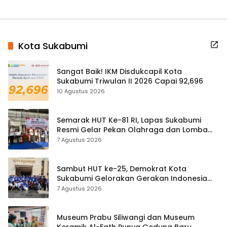
Kota Sukabumi
Sangat Baik! IKM Disdukcapil Kota
Sukabumi Triwulan II 2026 Capai 92,696
10 Agustus 2026
Semarak HUT Ke-81 RI, Lapas Sukabumi
Resmi Gelar Pekan Olahraga dan Lomba
Tradisional
7 Agustus 2026
Sambut HUT ke-25, Demokrat Kota
Sukabumi Gelorakan Gerakan Indonesia
ASRI Lewat Aksi Bersih Masjid Agung
7 Agustus 2026
Museum Prabu Siliwangi dan Museum
Keramik Al-Fath Punya Gedung Baru,