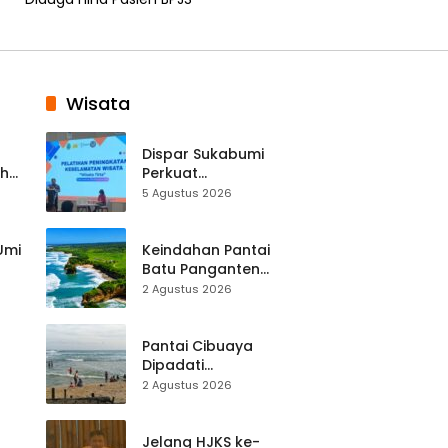
Wisata
Dispar Sukabumi
ah
Perkuat
k
Keselamatan
5 Agustus 2026
Destinasi, SDM
Pariwisata Dibekali
Mitigasi hingga
 Umi
Keindahan Pantai
Teknik Evakuasi
Batu Panganten
Mulai Dilirik
2 Agustus 2026
Wisatawan Lokal
at
dan Luar Daerah
Pantai Cibuaya
Dipadati
Wisatawan,
2 Agustus 2026
Balawista Ingatkan
p di
Pengunjung Tetap
Waspada
Jelang HJKS ke-