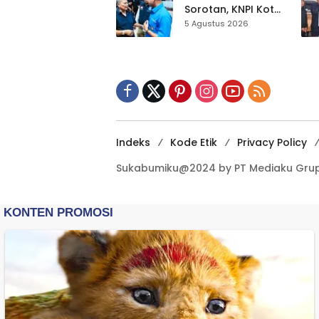
Dikebut
Sorotan, KNPI Kota
Sukabumi Ajak
5 Agustus 2026
Pemuda Perkuat
Nilai Kebangsaan
Indeks
Kode Etik
Privacy Policy
Sukabumiku@2024 by PT Mediaku Grup