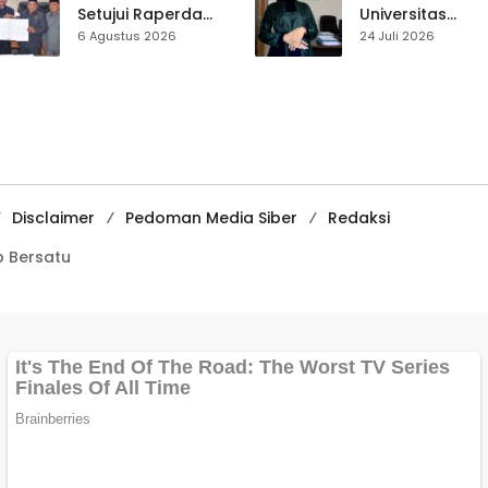
Setujui Raperda
Universitas
Disabilitas,
Muhammadiyah
6 Agustus 2026
24 Juli 2026
Perlindungan Hak
Sukabumi Raih
dan Akses Layanan
Juara II Kompeti
Diperkuat
Media
Pembelajaran
Digital Tingkat
Internasional
Disclaimer
Pedoman Media Siber
Redaksi
 Bersatu