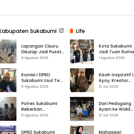
Kabupaten Sukabumi
Life
Lapangan Cisuru
Kota Sukabumi
Disulap Jadi Pusat
Jadi Tuan Rum
Perayaan HUT RI,
Kontes Batu Aki
6 Agustus 2026
1 Agustus 2026
Mahasiswa KKM
Nasional
dan Warga
Satukan Tenaga
Komisi I DPRD
Kisah Inspiratif
Sukabumi Usul Tes
Ayoy, Kreator
Rambut Jadi
TikTok Asal
6 Agustus 2026
31 Juli 2026
Syarat Calon
Sukabumi yang
Kades di Pilkades
Ubah Nasib Lew
2027
Live Streaming
Polres Sukabumi
Dari Pedagang
Beberkan
Ayam ke Wakil
Kronologi
Ketua DPRD, H.
6 Agustus 2026
31 Juli 2026
Diamankannya
Usep Kenang
Kades Tamanjaya
Perjalanan Hidu
dalam Kasus Sabu
Pasar Cisaat
DPRD Sukabumi
Mahasiswi