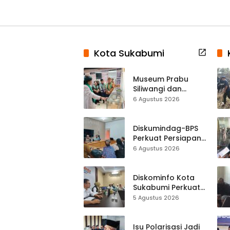
Kota Sukabumi
Museum Prabu
Siliwangi dan
Museum Keramik
6 Agustus 2026
Al-Fath Punya
Gedung Baru,
Hampir 500 Koleksi
Diskumindag-BPS
Dipisahkan
Perkuat Persiapan
Sensus Ekonomi,
6 Agustus 2026
Pelaku Usaha
Sukabumi Diminta
Terbuka Beri Data
Diskominfo Kota
Sukabumi Perkuat
Satu Data
5 Agustus 2026
Indonesia,
Sinkronisasi Data
Kewilayahan
Isu Polarisasi Jadi