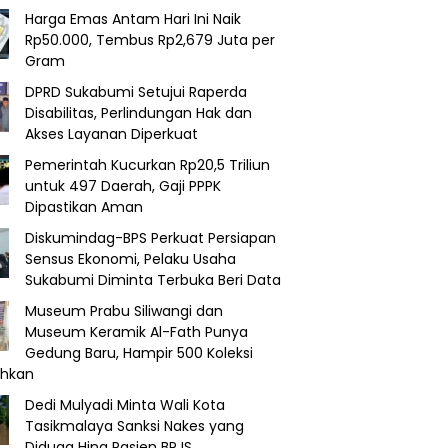
Harga Emas Antam Hari Ini Naik
Rp50.000, Tembus Rp2,679 Juta per
Gram
DPRD Sukabumi Setujui Raperda
Disabilitas, Perlindungan Hak dan
Akses Layanan Diperkuat
Pemerintah Kucurkan Rp20,5 Triliun
untuk 497 Daerah, Gaji PPPK
Dipastikan Aman
Diskumindag-BPS Perkuat Persiapan
Sensus Ekonomi, Pelaku Usaha
Sukabumi Diminta Terbuka Beri Data
Museum Prabu Siliwangi dan
Museum Keramik Al-Fath Punya
Gedung Baru, Hampir 500 Koleksi
ahkan
Dedi Mulyadi Minta Wali Kota
Tasikmalaya Sanksi Nakes yang
Diduga Hina Pasien BPJS