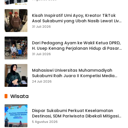
Kisah Inspiratif Umi Ayoy, Kreator TikTok
Asal Sukabumi yang Ubah Nasib Lewat Live
Streaming
31 Juli 2026
Dari Pedagang Ayam ke Wakil Ketua DPRD,
H. Usep Kenang Perjalanan Hidup di Pasar
Cisaat
31 Juli 2026
Mahasiswi Universitas Muhammadiyah
Sukabumi Raih Juara II Kompetisi Media
Pembelajaran Digital Tingkat Internasional
24 Juli 2026
Wisata
Dispar Sukabumi Perkuat Keselamatan
Destinasi, SDM Pariwisata Dibekali Mitigasi
hingga Teknik Evakuasi
5 Agustus 2026