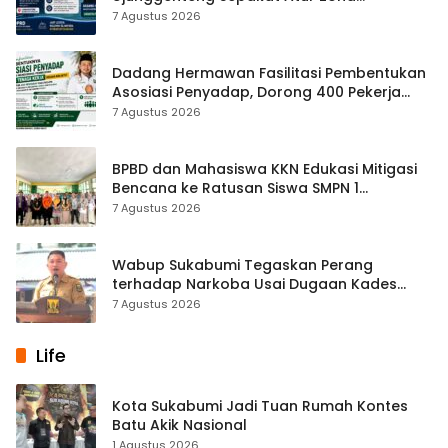
Penangkapan
7 Agustus 2026
Dadang Hermawan Fasilitasi Pembentukan
Asosiasi Penyadap, Dorong 400 Pekerja
Dapat Perlindungan BPJS
7 Agustus 2026
BPBD dan Mahasiswa KKN Edukasi Mitigasi
Bencana ke Ratusan Siswa SMPN 1
Simpenan
7 Agustus 2026
Wabup Sukabumi Tegaskan Perang
terhadap Narkoba Usai Dugaan Kades
Terlibat
7 Agustus 2026
Life
Kota Sukabumi Jadi Tuan Rumah Kontes
Batu Akik Nasional
1 Agustus 2026