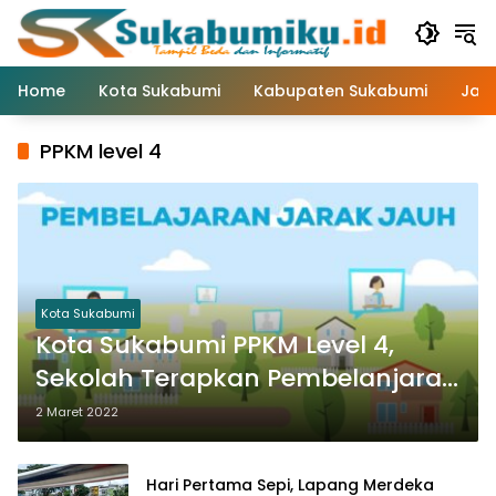
Langsung
ke
konten
Home
Kota Sukabumi
Kabupaten Sukabumi
Jaw
PPKM level 4
Kota Sukabumi
Kota Sukabumi PPKM Level 4,
Sekolah Terapkan Pembelanjaran
Jarak Jauh
2 Maret 2022
Hari Pertama Sepi, Lapang Merdeka