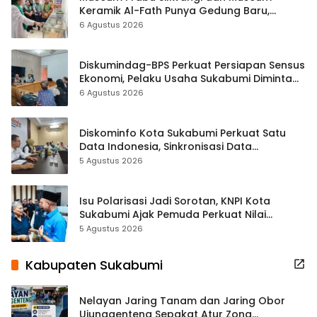
Keramik Al-Fath Punya Gedung Baru,
Hampir 500 Koleksi Dipisahkan
6 Agustus 2026
Diskumindag-BPS Perkuat Persiapan Sensus
Ekonomi, Pelaku Usaha Sukabumi Diminta
Terbuka Beri Data
6 Agustus 2026
Diskominfo Kota Sukabumi Perkuat Satu
Data Indonesia, Sinkronisasi Data
Kewilayahan Dikebut
5 Agustus 2026
Isu Polarisasi Jadi Sorotan, KNPI Kota
Sukabumi Ajak Pemuda Perkuat Nilai
Kebangsaan
5 Agustus 2026
Kabupaten Sukabumi
Nelayan Jaring Tanam dan Jaring Obor
Ujunggenteng Sepakat Atur Zona