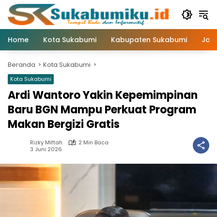
Langsung
ke
konten
Home
Kota Sukabumi
Kabupaten Sukabumi
Jaw
Beranda
Kota Sukabumi
Kota Sukabumi
Ardi Wantoro Yakin Kepemimpinan
Baru BGN Mampu Perkuat Program
Makan Bergizi Gratis
Rizky Miftah
2 Min Baca
3 Juni 2026