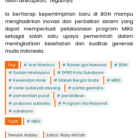
telah ditetapkan,” tegasnya.
Ia berharap kepemimpinan baru di BGN mampu
menghadirkan inovasi dan perbaikan sistem yang
dapat memperkuat pelaksanaan program MBG
sebagai salah satu upaya pemerintah dalam
meningkatkan kesehatan dan kualitas generasi
muda Indonesia.
Tag:
Ardi Wantoro
Badan gizi Nasional
BGN
Dadan Hindayana
DPRD Kota Sukabumi
Kesehatan Anak
Makan Bergizi Gratis
MBG
nanik sudaryati deyang
partai gerindra
pemerintah pusat
pendidikan
prabowo subianto
Program Gizi Nasional
sukabumi
Topik:
MBG
Penulis: Robby
Editor: Rizky Miftah