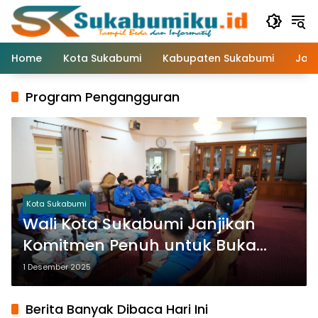
Langsung
ke
konten
Home
Kota Sukabumi
Kabupaten Sukabumi
Jaw
Program Pengangguran
Kota Sukabumi
Wali Kota Sukabumi Janjikan
Komitmen Penuh untuk Buka
Lapangan Kerja bagi Atlet
1 Desember 2025
Berprestasi
Berita Banyak Dibaca Hari Ini