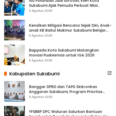
Isu Polarisasi Jadi Sorotan, KNPI Kota
Sukabumi Ajak Pemuda Perkuat Nilai
Kebangsaan
5 Agustus 2026
Kenalkan Mitigasi Bencana Sejak Dini, Anak-
anak KB Baitul Makmur Sukabumi Belajar
Lewat Boneka Tangan
5 Agustus 2026
Bappeda Kota Sukabumi Matangkan
Inovasi Puskesmas untuk IGA 2026
5 Agustus 2026
Kabupaten Sukabumi
Banggar DPRD dan TAPD Sinkronkan
Anggaran Sukabumi, Program Prioritas
hingga Pendapatan Dibahas
6 Agustus 2026
YFSBBP DPC Waluran Salurkan Bantuan