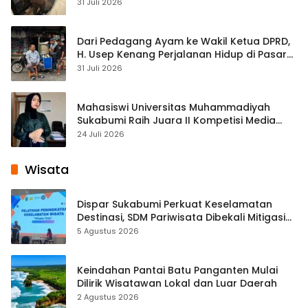
Streaming
31 Juli 2026
Dari Pedagang Ayam ke Wakil Ketua DPRD,
H. Usep Kenang Perjalanan Hidup di Pasar
Cisaat
31 Juli 2026
Mahasiswi Universitas Muhammadiyah
Sukabumi Raih Juara II Kompetisi Media
Pembelajaran Digital Tingkat Internasional
24 Juli 2026
Wisata
Dispar Sukabumi Perkuat Keselamatan
Destinasi, SDM Pariwisata Dibekali Mitigasi
hingga Teknik Evakuasi
5 Agustus 2026
Keindahan Pantai Batu Panganten Mulai
Dilirik Wisatawan Lokal dan Luar Daerah
2 Agustus 2026