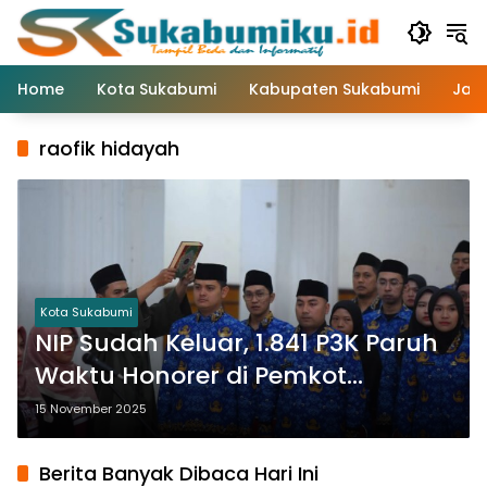
Langsung
ke
konten
Home
Kota Sukabumi
Kabupaten Sukabumi
Jaw
raofik hidayah
Kota Sukabumi
NIP Sudah Keluar, 1.841 P3K Paruh
Waktu Honorer di Pemkot
Sukabumi Segera Dilantik
15 November 2025
Berita Banyak Dibaca Hari Ini