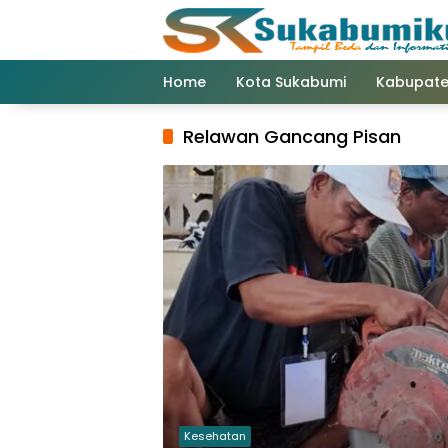
Langsung
ke
konten
Home
Kota Sukabumi
Kabupate
Relawan Gancang Pisan
Kesehatan