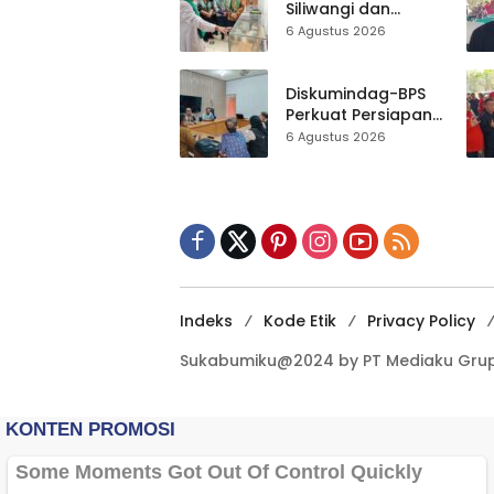
Bersih Masjid
Siliwangi dan
Agung
Museum Keramik
6 Agustus 2026
Al-Fath Punya
Gedung Baru,
Hampir 500 Koleksi
Diskumindag-BPS
Dipisahkan
Perkuat Persiapan
Sensus Ekonomi,
6 Agustus 2026
Pelaku Usaha
Sukabumi Diminta
Terbuka Beri Data
Indeks
Kode Etik
Privacy Policy
Sukabumiku@2024 by PT Mediaku Grup