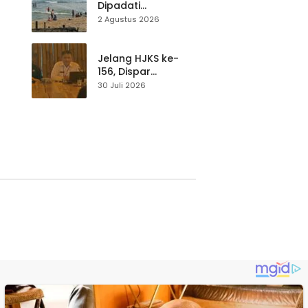
Dipadati
Wisatawan,
2 Agustus 2026
Balawista Ingatkan
p di
Pengunjung Tetap
Waspada
Jelang HJKS ke-
156, Dispar
Kabupaten
30 Juli 2026
Sukabumi Perkuat
si
Promosi Wisata
Lewat Publikasi
Digital