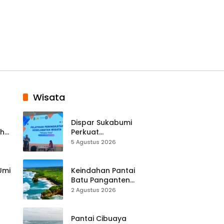
Wisata
Dispar Sukabumi
ah
Perkuat
k
Keselamatan
5 Agustus 2026
Destinasi, SDM
Pariwisata Dibekali
Mitigasi hingga
 Umi
Keindahan Pantai
Teknik Evakuasi
Batu Panganten
Mulai Dilirik
2 Agustus 2026
Wisatawan Lokal
at
dan Luar Daerah
Pantai Cibuaya