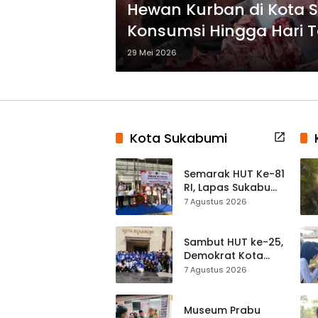
Hewan Kurban di Kota 
Konsumsi Hingga Hari T
29 Mei 2026
Kota Sukabumi
Semarak HUT Ke-81
RI, Lapas Sukabumi
Resmi Gelar Pekan
7 Agustus 2026
Olahraga dan
Lomba Tradisional
Sambut HUT ke-25,
Demokrat Kota
Sukabumi
7 Agustus 2026
Gelorakan
Gerakan Indonesia
ASRI Lewat Aksi
Museum Prabu