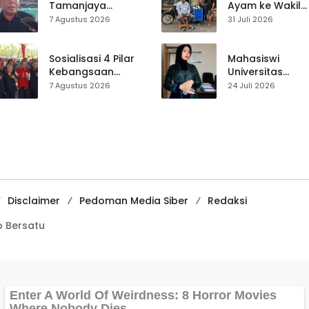
Tamanjaya
Ayam ke Wakil
Terjerat Kasus
Ketua DPRD, H.
7 Agustus 2026
31 Juli 2026
Narkoba, Paoji
Usep Kenang
Nurjaman Minta
Perjalanan Hidu
Seleksi Calon
Pasar Cisaat
Sosialisasi 4 Pilar
Mahasiswi
Kades Diperketat
Kebangsaan
Universitas
Digelar di
Muhammadiyah
7 Agustus 2026
24 Juli 2026
Jampangkulon,
Sukabumi Raih
Yulius Setiarto
Juara II Kompeti
Tekankan
Media
Pentingnya
Pembelajaran
Persatuan
Digital Tingkat
Internasional
Disclaimer
Pedoman Media Siber
Redaksi
 Bersatu