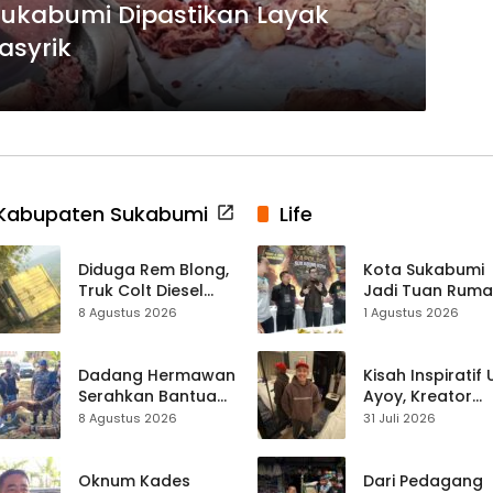
Sukabumi Dipastikan Layak
asyrik
Kabupaten Sukabumi
Life
Diduga Rem Blong,
Kota Sukabumi
Truk Colt Diesel
Jadi Tuan Rum
Terperosok di Jalur
Kontes Batu Aki
8 Agustus 2026
1 Agustus 2026
Cikidang–
Nasional
Palabuhanratu
Dadang Hermawan
Kisah Inspiratif
Serahkan Bantuan
Ayoy, Kreator
Seragam
TikTok Asal
8 Agustus 2026
31 Juli 2026
Paskibraka
Sukabumi yang
Kecamatan
Ubah Nasib Lew
Ciracap
Live Streaming
Oknum Kades
Dari Pedagang