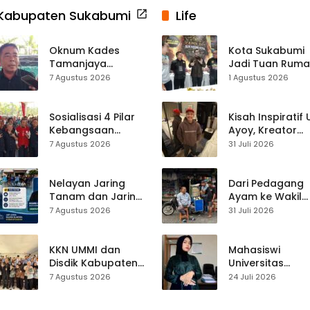
Kabupaten Sukabumi
Life
Oknum Kades
Kota Sukabumi
Tamanjaya
Jadi Tuan Rum
Terjerat Kasus
Kontes Batu Aki
7 Agustus 2026
1 Agustus 2026
Narkoba, Paoji
Nasional
Nurjaman Minta
Seleksi Calon
Sosialisasi 4 Pilar
Kisah Inspiratif
Kades Diperketat
Kebangsaan
Ayoy, Kreator
Digelar di
TikTok Asal
7 Agustus 2026
31 Juli 2026
Jampangkulon,
Sukabumi yang
Yulius Setiarto
Ubah Nasib Lew
Tekankan
Live Streaming
Nelayan Jaring
Dari Pedagang
Pentingnya
Tanam dan Jaring
Ayam ke Wakil
Persatuan
Obor
Ketua DPRD, H.
7 Agustus 2026
31 Juli 2026
Ujunggenteng
Usep Kenang
Sepakat Atur Zona
Perjalanan Hidu
Penangkapan
Pasar Cisaat
KKN UMMI dan
Mahasiswi
Disdik Kabupaten
Universitas
Sukabumi Perkuat
Muhammadiyah
7 Agustus 2026
24 Juli 2026
Edukasi
Sukabumi Raih
Pencegahan
Juara II Kompeti