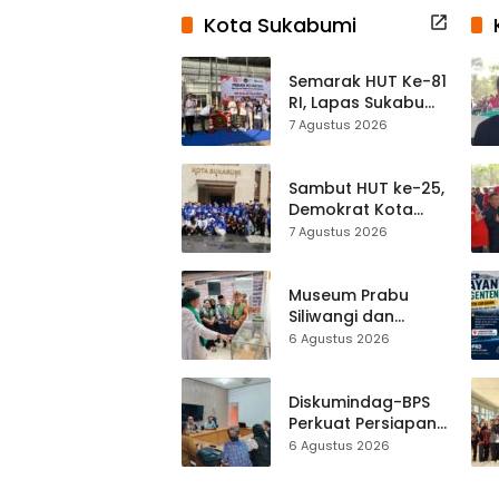
Kota Sukabumi
Semarak HUT Ke-81
RI, Lapas Sukabumi
Resmi Gelar Pekan
7 Agustus 2026
Olahraga dan
Lomba Tradisional
Sambut HUT ke-25,
Demokrat Kota
Sukabumi
7 Agustus 2026
Gelorakan
Gerakan Indonesia
ASRI Lewat Aksi
Museum Prabu
Bersih Masjid
Siliwangi dan
Agung
Museum Keramik
6 Agustus 2026
Al-Fath Punya
Gedung Baru,
Hampir 500 Koleksi
Diskumindag-BPS
Dipisahkan
Perkuat Persiapan
Sensus Ekonomi,
6 Agustus 2026
Pelaku Usaha
Sukabumi Diminta