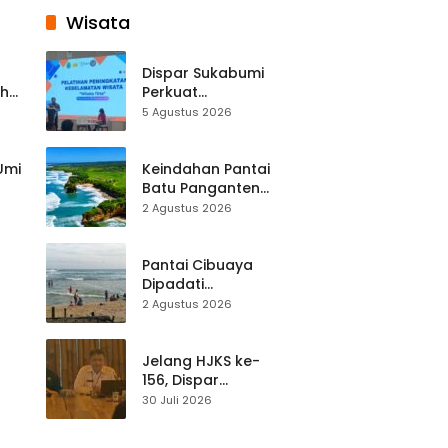
Wisata
Dispar Sukabumi
ah
Perkuat
k
Keselamatan
5 Agustus 2026
Destinasi, SDM
Pariwisata Dibekali
Mitigasi hingga
 Umi
Keindahan Pantai
Teknik Evakuasi
Batu Panganten
Mulai Dilirik
2 Agustus 2026
Wisatawan Lokal
at
dan Luar Daerah
Pantai Cibuaya
Dipadati
Wisatawan,
2 Agustus 2026
Balawista Ingatkan
p di
Pengunjung Tetap
Waspada
Jelang HJKS ke-
156, Dispar
Kabupaten
30 Juli 2026
Sukabumi Perkuat
si
Promosi Wisata