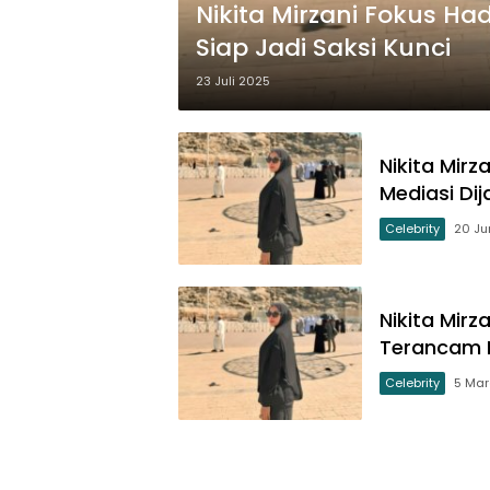
Nikita Mirzani Fokus Ha
Siap Jadi Saksi Kunci
23 Juli 2025
Nikita Mir
Mediasi Dij
Celebrity
20 Ju
Nikita Mir
Terancam 
Celebrity
5 Mar