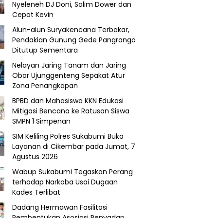
Nyeleneh DJ Doni, Salim Dower dan
Cepot Kevin
Alun-alun Suryakencana Terbakar,
Pendakian Gunung Gede Pangrango
Ditutup Sementara
Nelayan Jaring Tanam dan Jaring
Obor Ujunggenteng Sepakat Atur
Zona Penangkapan
BPBD dan Mahasiswa KKN Edukasi
Mitigasi Bencana ke Ratusan Siswa
SMPN 1 Simpenan
SIM Keliling Polres Sukabumi Buka
Layanan di Cikembar pada Jumat, 7
Agustus 2026
Wabup Sukabumi Tegaskan Perang
terhadap Narkoba Usai Dugaan
Kades Terlibat
Dadang Hermawan Fasilitasi
Pembentukan Asosiasi Penyadap,