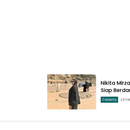
Nikita Mir
Siap Berda
Celebrity
24 Fe