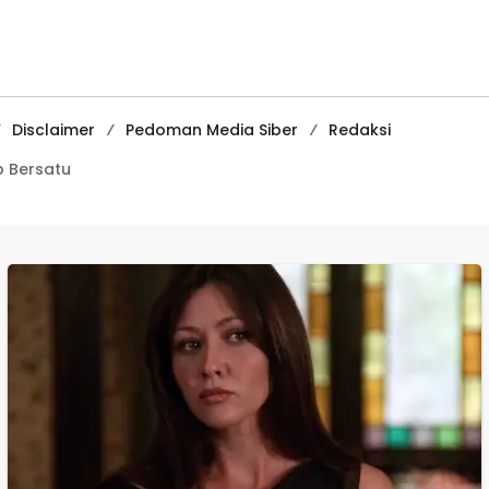
Kenakalan Remaja
Media
di SMPN 2
Pembelajaran
Tegalbuleud
Digital Tingkat
Internasional
Disclaimer
Pedoman Media Siber
Redaksi
 Bersatu