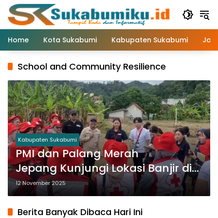
Langsung
ke
konten
Home
Kota Sukabumi
Kabupaten Sukabumi
Jaw
School and Community Resilience
Kabupaten Sukabumi
PMI dan Palang Merah
Jepang Kunjungi Lokasi Banjir di
Cisolok Sukabumi
12 November 2025
Berita Banyak Dibaca Hari Ini