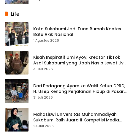
Life
Kota Sukabumi Jadi Tuan Rumah Kontes
Batu Akik Nasional
1 Agustus 2026
Kisah Inspiratif Umi Ayoy, Kreator TikTok
Asal Sukabumi yang Ubah Nasib Lewat Live
Streaming
31 Juli 2026
Dari Pedagang Ayam ke Wakil Ketua DPRD,
H. Usep Kenang Perjalanan Hidup di Pasar
Cisaat
31 Juli 2026
Mahasiswi Universitas Muhammadiyah
Sukabumi Raih Juara II Kompetisi Media
Pembelajaran Digital Tingkat Internasional
24 Juli 2026