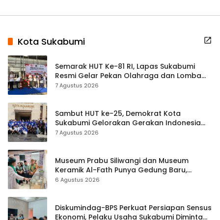
Kota Sukabumi
Semarak HUT Ke-81 RI, Lapas Sukabumi
Resmi Gelar Pekan Olahraga dan Lomba
Tradisional
7 Agustus 2026
Sambut HUT ke-25, Demokrat Kota
Sukabumi Gelorakan Gerakan Indonesia
ASRI Lewat Aksi Bersih Masjid Agung
7 Agustus 2026
Museum Prabu Siliwangi dan Museum
Keramik Al-Fath Punya Gedung Baru,
Hampir 500 Koleksi Dipisahkan
6 Agustus 2026
Diskumindag-BPS Perkuat Persiapan Sensus
Ekonomi, Pelaku Usaha Sukabumi Diminta