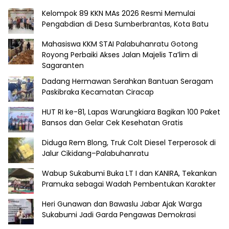
Kelompok 89 KKN MAs 2026 Resmi Memulai
Pengabdian di Desa Sumberbrantas, Kota Batu
Mahasiswa KKM STAI Palabuhanratu Gotong
Royong Perbaiki Akses Jalan Majelis Ta’lim di
Sagaranten
Dadang Hermawan Serahkan Bantuan Seragam
Paskibraka Kecamatan Ciracap
HUT RI ke-81, Lapas Warungkiara Bagikan 100 Paket
Bansos dan Gelar Cek Kesehatan Gratis
Diduga Rem Blong, Truk Colt Diesel Terperosok di
Jalur Cikidang–Palabuhanratu
Wabup Sukabumi Buka LT I dan KANIRA, Tekankan
Pramuka sebagai Wadah Pembentukan Karakter
Heri Gunawan dan Bawaslu Jabar Ajak Warga
Sukabumi Jadi Garda Pengawas Demokrasi