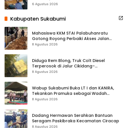
Terbuka Beri Data
6 Agustus 2026
Kabupaten Sukabumi
Mahasiswa KKM STAI Palabuhanratu
Gotong Royong Perbaiki Akses Jalan
Majelis Ta’lim di Sagaranten
8 Agustus 2026
Diduga Rem Blong, Truk Colt Diesel
Terperosok di Jalur Cikidang–
Palabuhanratu
8 Agustus 2026
Wabup Sukabumi Buka LT I dan KANIRA,
Tekankan Pramuka sebagai Wadah
Pembentukan Karakter
8 Agustus 2026
Dadang Hermawan Serahkan Bantuan
Seragam Paskibraka Kecamatan Ciracap
8 Agustus 2026