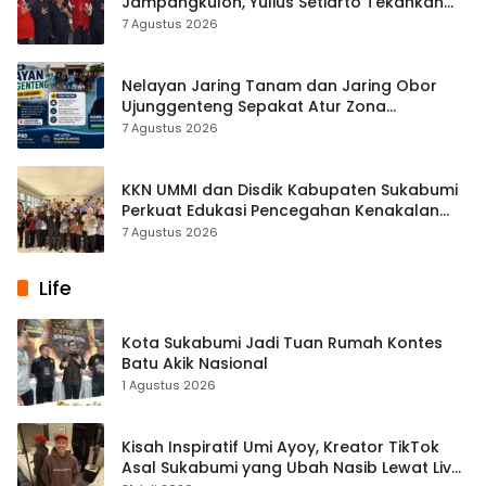
Jampangkulon, Yulius Setiarto Tekankan
Pentingnya Persatuan
7 Agustus 2026
Nelayan Jaring Tanam dan Jaring Obor
Ujunggenteng Sepakat Atur Zona
Penangkapan
7 Agustus 2026
KKN UMMI dan Disdik Kabupaten Sukabumi
Perkuat Edukasi Pencegahan Kenakalan
Remaja di SMPN 2 Tegalbuleud
7 Agustus 2026
Life
Kota Sukabumi Jadi Tuan Rumah Kontes
Batu Akik Nasional
1 Agustus 2026
Kisah Inspiratif Umi Ayoy, Kreator TikTok
Asal Sukabumi yang Ubah Nasib Lewat Live