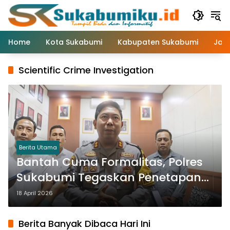
Langsung
ke
konten
Home
Kota Sukabumi
Kabupaten Sukabumi
Jaw
Scientific Crime Investigation
Berita Utama
Bantah Cuma Formalitas, Polres
Sukabumi Tegaskan Penetapan
Tersangka Kasus Nizam Sesuai
18 April 2026
Prosedur
Berita Banyak Dibaca Hari Ini