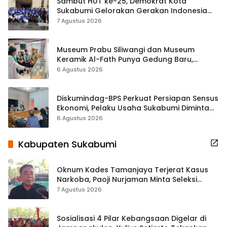
Sambut HUT ke-25, Demokrat Kota
Sukabumi Gelorakan Gerakan Indonesia
ASRI Lewat Aksi Bersih Masjid Agung
7 Agustus 2026
Museum Prabu Siliwangi dan Museum
Keramik Al-Fath Punya Gedung Baru,
Hampir 500 Koleksi Dipisahkan
6 Agustus 2026
Diskumindag-BPS Perkuat Persiapan Sensus
Ekonomi, Pelaku Usaha Sukabumi Diminta
Terbuka Beri Data
6 Agustus 2026
Kabupaten Sukabumi
Oknum Kades Tamanjaya Terjerat Kasus
Narkoba, Paoji Nurjaman Minta Seleksi
Calon Kades Diperketat
7 Agustus 2026
Sosialisasi 4 Pilar Kebangsaan Digelar di