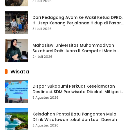
Streaming
31 Juli 2026
Dari Pedagang Ayam ke Wakil Ketua DPRD,
H. Usep Kenang Perjalanan Hidup di Pasar
Cisaat
31 Juli 2026
Mahasiswi Universitas Muhammadiyah
Sukabumi Raih Juara II Kompetisi Media
Pembelajaran Digital Tingkat Internasional
24 Juli 2026
Wisata
Dispar Sukabumi Perkuat Keselamatan
Destinasi, SDM Pariwisata Dibekali Mitigasi
hingga Teknik Evakuasi
5 Agustus 2026
Keindahan Pantai Batu Panganten Mulai
Dilirik Wisatawan Lokal dan Luar Daerah
2 Agustus 2026