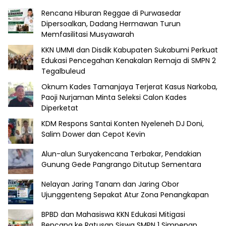
Rencana Hiburan Reggae di Purwasedar
Dipersoalkan, Dadang Hermawan Turun
Memfasilitasi Musyawarah
KKN UMMI dan Disdik Kabupaten Sukabumi Perkuat
Edukasi Pencegahan Kenakalan Remaja di SMPN 2
Tegalbuleud
Oknum Kades Tamanjaya Terjerat Kasus Narkoba,
Paoji Nurjaman Minta Seleksi Calon Kades
Diperketat
KDM Respons Santai Konten Nyeleneh DJ Doni,
Salim Dower dan Cepot Kevin
Alun-alun Suryakencana Terbakar, Pendakian
Gunung Gede Pangrango Ditutup Sementara
Nelayan Jaring Tanam dan Jaring Obor
Ujunggenteng Sepakat Atur Zona Penangkapan
BPBD dan Mahasiswa KKN Edukasi Mitigasi
Bencana ke Ratusan Siswa SMPN 1 Simpenan