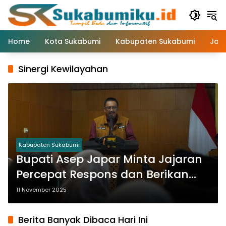
Langsung
ke
konten
Home
Kota Sukabumi
Kabupaten Sukabumi
Jaw
Sinergi Kewilayahan
Kabupaten Sukabumi
Bupati Asep Japar Minta Jajaran
Percepat Respons dan Berikan
Pelayanan Sepenuh Hati
11 November 2025
Berita Banyak Dibaca Hari Ini