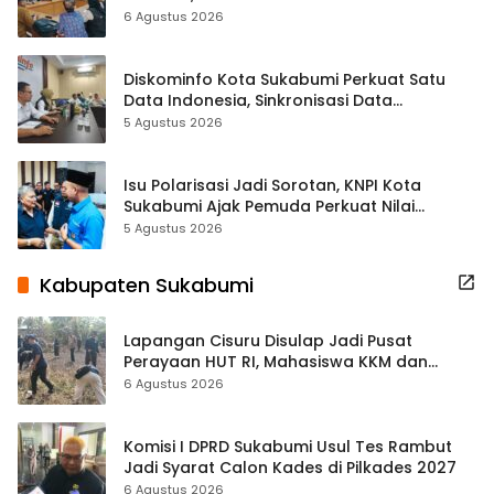
Terbuka Beri Data
6 Agustus 2026
Diskominfo Kota Sukabumi Perkuat Satu
Data Indonesia, Sinkronisasi Data
Kewilayahan Dikebut
5 Agustus 2026
Isu Polarisasi Jadi Sorotan, KNPI Kota
Sukabumi Ajak Pemuda Perkuat Nilai
Kebangsaan
5 Agustus 2026
Kabupaten Sukabumi
Lapangan Cisuru Disulap Jadi Pusat
Perayaan HUT RI, Mahasiswa KKM dan
Warga Satukan Tenaga
6 Agustus 2026
Komisi I DPRD Sukabumi Usul Tes Rambut
Jadi Syarat Calon Kades di Pilkades 2027
6 Agustus 2026