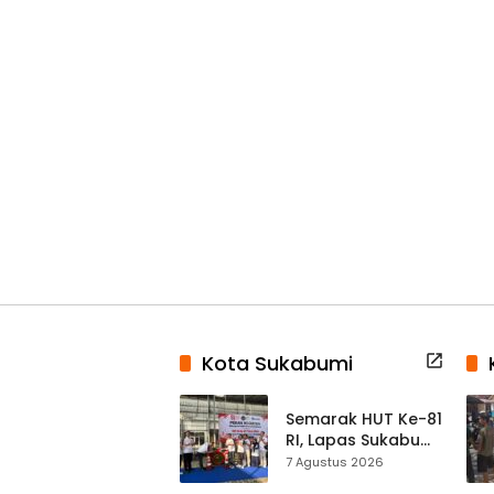
Kota Sukabumi
Semarak HUT Ke-81
RI, Lapas Sukabumi
Resmi Gelar Pekan
7 Agustus 2026
Olahraga dan