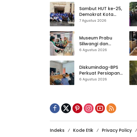
Lomba Tradisional
Sambut HUT ke-25,
Demokrat Kota
Sukabumi
7 Agustus 2026
Gelorakan
Gerakan Indonesia
ASRI Lewat Aksi
Museum Prabu
Bersih Masjid
Siliwangi dan
Agung
Museum Keramik
6 Agustus 2026
Al-Fath Punya
Gedung Baru,
Hampir 500 Koleksi
Diskumindag-BPS
Dipisahkan
Perkuat Persiapan
Sensus Ekonomi,
6 Agustus 2026
Pelaku Usaha
Sukabumi Diminta
Terbuka Beri Data
Indeks
Kode Etik
Privacy Policy