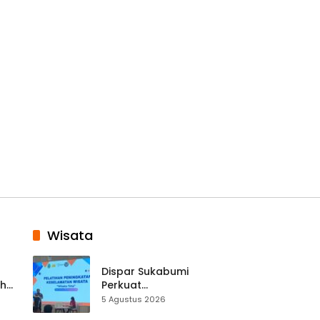
Wisata
Dispar Sukabumi
ah
Perkuat
k
Keselamatan
5 Agustus 2026
Destinasi, SDM