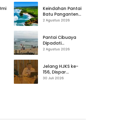
Pariwisata Dibekali
Mitigasi hingga
 Umi
Keindahan Pantai
Teknik Evakuasi
Batu Panganten
Mulai Dilirik
2 Agustus 2026
Wisatawan Lokal
at
dan Luar Daerah
Pantai Cibuaya
Dipadati
Wisatawan,
2 Agustus 2026
Balawista Ingatkan
p di
Pengunjung Tetap
Waspada
Jelang HJKS ke-
156, Dispar
Kabupaten
30 Juli 2026
Sukabumi Perkuat
si
Promosi Wisata
Lewat Publikasi
Digital