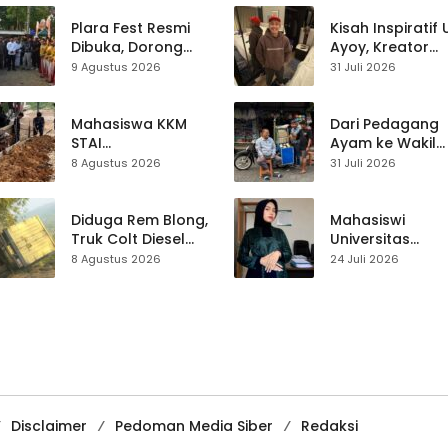
Ketiga di Titik yang
Sama
Plara Fest Resmi
Kisah Inspiratif
Dibuka, Dorong
Ayoy, Kreator
Pariwisata dan
TikTok Asal
9 Agustus 2026
31 Juli 2026
UMKM Sukabumi
Sukabumi yang
Ubah Nasib Lew
Live Streaming
Mahasiswa KKM
Dari Pedagang
STAI
Ayam ke Wakil
Palabuhanratu
Ketua DPRD, H.
8 Agustus 2026
31 Juli 2026
Gotong Royong
Usep Kenang
Perbaiki Akses
Perjalanan Hidu
Jalan Majelis Ta’lim
Pasar Cisaat
Diduga Rem Blong,
Mahasiswi
di Sagaranten
Truk Colt Diesel
Universitas
Terperosok di Jalur
Muhammadiyah
8 Agustus 2026
24 Juli 2026
Cikidang–
Sukabumi Raih
Palabuhanratu
Juara II Kompeti
Media
Pembelajaran
Digital Tingkat
Internasional
Disclaimer
Pedoman Media Siber
Redaksi