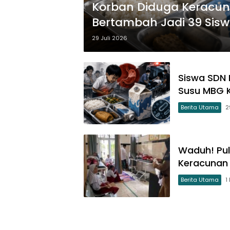
Korban Diduga Keracun
Bertambah Jadi 39 Sisw
29 Juli 2026
Siswa SDN 
Susu MBG 
Berita Utama
2
Waduh! Pul
Keracunan 
Berita Utama
1