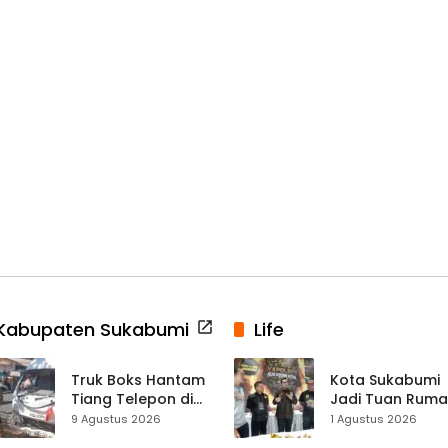
Kabupaten Sukabumi
Life
Truk Boks Hantam
Kota Sukabumi
Tiang Telepon di
Jadi Tuan Rum
Jampangkulon,
Kontes Batu Aki
9 Agustus 2026
1 Agustus 2026
Jadi Kecelakaan
Nasional