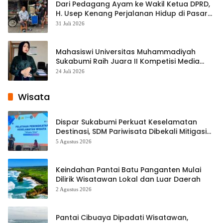
Dari Pedagang Ayam ke Wakil Ketua DPRD,
H. Usep Kenang Perjalanan Hidup di Pasar
Cisaat
31 Juli 2026
Mahasiswi Universitas Muhammadiyah
Sukabumi Raih Juara II Kompetisi Media
Pembelajaran Digital Tingkat Internasional
24 Juli 2026
Wisata
Dispar Sukabumi Perkuat Keselamatan
Destinasi, SDM Pariwisata Dibekali Mitigasi
hingga Teknik Evakuasi
5 Agustus 2026
Keindahan Pantai Batu Panganten Mulai
Dilirik Wisatawan Lokal dan Luar Daerah
2 Agustus 2026
Pantai Cibuaya Dipadati Wisatawan,