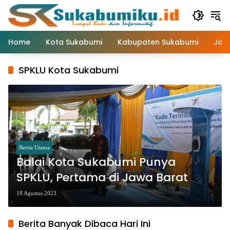
Langsung
ke
konten
Home
Kota Sukabumi
Kabupaten Sukabumi
Jaw
SPKLU Kota Sukabumi
Berita Utama
Balai Kota Sukabumi Punya
SPKLU, Pertama di Jawa Barat
18 Agustus 2023
Berita Banyak Dibaca Hari Ini