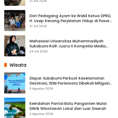
Streaming
31 Juli 2026
Dari Pedagang Ayam ke Wakil Ketua DPRD,
H. Usep Kenang Perjalanan Hidup di Pasar
Cisaat
31 Juli 2026
Mahasiswi Universitas Muhammadiyah
Sukabumi Raih Juara II Kompetisi Media
Pembelajaran Digital Tingkat Internasional
24 Juli 2026
Wisata
Dispar Sukabumi Perkuat Keselamatan
Destinasi, SDM Pariwisata Dibekali Mitigasi
hingga Teknik Evakuasi
5 Agustus 2026
Keindahan Pantai Batu Panganten Mulai
Dilirik Wisatawan Lokal dan Luar Daerah
2 Agustus 2026