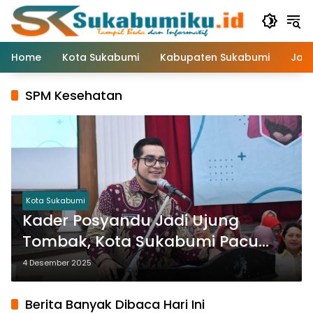
Langsung
ke
konten
Home
Kota Sukabumi
Kabupaten Sukabumi
Jaw
SPM Kesehatan
Kota Sukabumi
Kader Posyandu Jadi Ujung
Tombak, Kota Sukabumi Pacu
Target Stunting di Bawah 10%
4 Desember 2025
Berita Banyak Dibaca Hari Ini