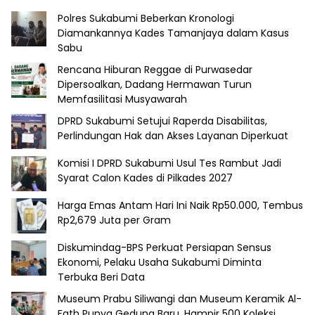
Polres Sukabumi Beberkan Kronologi
Diamankannya Kades Tamanjaya dalam Kasus
Sabu
Rencana Hiburan Reggae di Purwasedar
Dipersoalkan, Dadang Hermawan Turun
Memfasilitasi Musyawarah
DPRD Sukabumi Setujui Raperda Disabilitas,
Perlindungan Hak dan Akses Layanan Diperkuat
Komisi I DPRD Sukabumi Usul Tes Rambut Jadi
Syarat Calon Kades di Pilkades 2027
Harga Emas Antam Hari Ini Naik Rp50.000, Tembus
Rp2,679 Juta per Gram
Diskumindag-BPS Perkuat Persiapan Sensus
Ekonomi, Pelaku Usaha Sukabumi Diminta
Terbuka Beri Data
Museum Prabu Siliwangi dan Museum Keramik Al-
Fath Punya Gedung Baru, Hampir 500 Koleksi