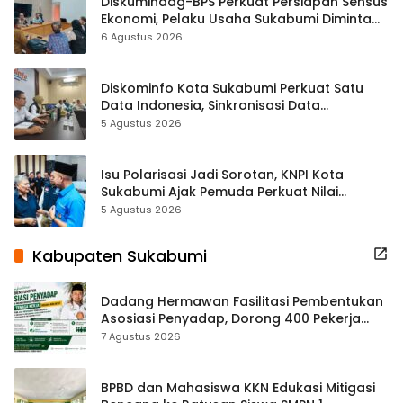
Diskumindag-BPS Perkuat Persiapan Sensus
Ekonomi, Pelaku Usaha Sukabumi Diminta
Terbuka Beri Data
6 Agustus 2026
Diskominfo Kota Sukabumi Perkuat Satu
Data Indonesia, Sinkronisasi Data
Kewilayahan Dikebut
5 Agustus 2026
Isu Polarisasi Jadi Sorotan, KNPI Kota
Sukabumi Ajak Pemuda Perkuat Nilai
Kebangsaan
5 Agustus 2026
Kabupaten Sukabumi
Dadang Hermawan Fasilitasi Pembentukan
Asosiasi Penyadap, Dorong 400 Pekerja
Dapat Perlindungan BPJS
7 Agustus 2026
BPBD dan Mahasiswa KKN Edukasi Mitigasi