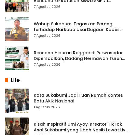
Bencana ke Ratusan Siswa SMPN 1
Simpenan
7 Agustus 2026
Wabup Sukabumi Tegaskan Perang
terhadap Narkoba Usai Dugaan Kades
Terlibat
7 Agustus 2026
Rencana Hiburan Reggae di Purwasedar
Dipersoalkan, Dadang Hermawan Turun
Memfasilitasi Musyawarah
7 Agustus 2026
Life
Kota Sukabumi Jadi Tuan Rumah Kontes
Batu Akik Nasional
1 Agustus 2026
Kisah Inspiratif Umi Ayoy, Kreator TikTok
Asal Sukabumi yang Ubah Nasib Lewat Live