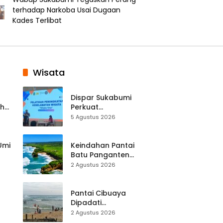
terhadap Narkoba Usai Dugaan
Kades Terlibat
Wisata
Dispar Sukabumi
ah
Perkuat
k
Keselamatan
5 Agustus 2026
Destinasi, SDM
Pariwisata Dibekali
Mitigasi hingga
 Umi
Keindahan Pantai
Teknik Evakuasi
Batu Panganten
Mulai Dilirik
2 Agustus 2026
Wisatawan Lokal
at
dan Luar Daerah
Pantai Cibuaya
Dipadati
Wisatawan,
2 Agustus 2026
Balawista Ingatkan