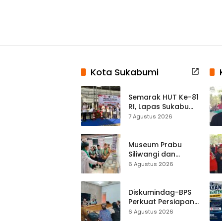
Kota Sukabumi
Semarak HUT Ke-81
RI, Lapas Sukabumi
Resmi Gelar Pekan
7 Agustus 2026
Olahraga dan
Lomba Tradisional
Museum Prabu
Siliwangi dan
Museum Keramik
6 Agustus 2026
Al-Fath Punya
Gedung Baru,
Hampir 500 Koleksi
Diskumindag-BPS
Dipisahkan
Perkuat Persiapan
Sensus Ekonomi,
6 Agustus 2026
Pelaku Usaha