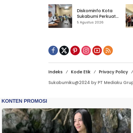
Sukabumi Diminta
Terbuka Beri Data
Diskominfo Kota
Sukabumi Perkuat
Satu Data
5 Agustus 2026
Indonesia,
Sinkronisasi Data
Kewilayahan
Dikebut
Indeks
Kode Etik
Privacy Policy
Sukabumiku@2024 by PT Mediaku Grup