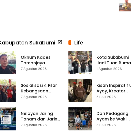
Kabupaten Sukabumi
Life
Oknum Kades
Kota Sukabumi
Tamanjaya
Jadi Tuan Rum
Terjerat Kasus
Kontes Batu Aki
7 Agustus 2026
1 Agustus 2026
Narkoba, Paoji
Nasional
Nurjaman Minta
Seleksi Calon
Sosialisasi 4 Pilar
Kisah Inspiratif
Kades Diperketat
Kebangsaan
Ayoy, Kreator
Digelar di
TikTok Asal
7 Agustus 2026
31 Juli 2026
Jampangkulon,
Sukabumi yang
Yulius Setiarto
Ubah Nasib Lew
Tekankan
Live Streaming
Nelayan Jaring
Dari Pedagang
Pentingnya
Tanam dan Jaring
Ayam ke Wakil
Persatuan
Obor
Ketua DPRD, H.
7 Agustus 2026
31 Juli 2026
Ujunggenteng
Usep Kenang