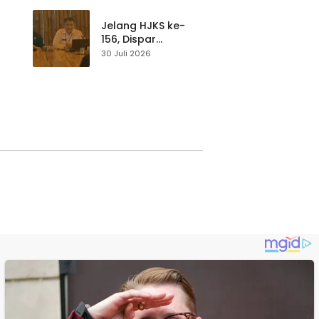
p di
Pengunjung Tetap
Waspada
Jelang HJKS ke-
156, Dispar
Kabupaten
30 Juli 2026
Sukabumi Perkuat
si
Promosi Wisata
Lewat Publikasi
Digital