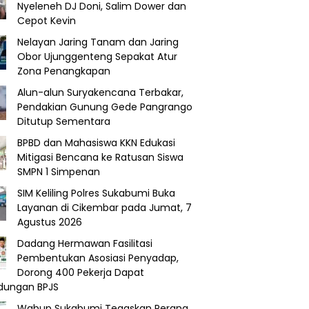
Nyeleneh DJ Doni, Salim Dower dan
Cepot Kevin
Nelayan Jaring Tanam dan Jaring
Obor Ujunggenteng Sepakat Atur
Zona Penangkapan
Alun-alun Suryakencana Terbakar,
Pendakian Gunung Gede Pangrango
Ditutup Sementara
BPBD dan Mahasiswa KKN Edukasi
Mitigasi Bencana ke Ratusan Siswa
SMPN 1 Simpenan
SIM Keliling Polres Sukabumi Buka
Layanan di Cikembar pada Jumat, 7
Agustus 2026
Dadang Hermawan Fasilitasi
Pembentukan Asosiasi Penyadap,
Dorong 400 Pekerja Dapat
ndungan BPJS
Wabup Sukabumi Tegaskan Perang