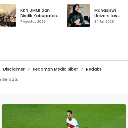
Sepakat Atur Zona
Perjalanan Hidu
Penangkapan
Pasar Cisaat
KKN UMMI dan
Mahasiswi
Disdik Kabupaten
Universitas
Sukabumi Perkuat
Muhammadiyah
7 Agustus 2026
24 Juli 2026
Edukasi
Sukabumi Raih
Pencegahan
Juara II Kompeti
Kenakalan Remaja
Media
di SMPN 2
Pembelajaran
Tegalbuleud
Digital Tingkat
Internasional
Disclaimer
Pedoman Media Siber
Redaksi
 Bersatu