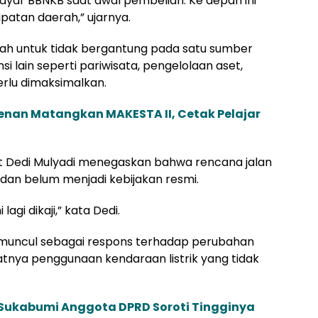
bayar BBNKB saat awal pembelian. Ke depan ini
atan daerah,” ujarnya.
ah untuk tidak bergantung pada satu sumber
i lain seperti pariwisata, pengelolaan aset,
rlu dimaksimalkan.
enan Matangkan MAKESTA II, Cetak Pelajar
t Dedi Mulyadi menegaskan bahwa rencana jalan
dan belum menjadi kebijakan resmi.
lagi dikaji,” kata Dedi.
 muncul sebagai respons terhadap perubahan
tnya penggunaan kendaraan listrik yang tidak
 Sukabumi Anggota DPRD Soroti Tingginya