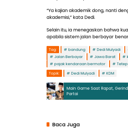
“Ya kajian akademik dong, nanti de
akademisi,” kata Dedi.
Selain itu, ia menegaskan bahwa kual
apabila sistem jalan berbayar bena
Tag:
bandung
Dedi Mulyadi
Jalan Berbayar
Jawa Barat
pajak kendaraan bermotor
Tetep
Topik:
Dedi Mulyadi
KDM
Main Game Saat Rapat, Gerind
Partai
Baca Juga