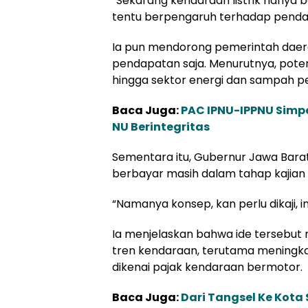
“Sekarang kendaraan listrik hanya 
tentu berpengaruh terhadap pendap
Ia pun mendorong pemerintah daer
pendapatan saja. Menurutnya, potens
hingga sektor energi dan sampah pe
Baca Juga:
PAC IPNU-IPPNU Simp
NU Berintegritas
Sementara itu, Gubernur Jawa Bara
berbayar masih dalam tahap kajian 
“Namanya konsep, kan perlu dikaji, ini 
Ia menjelaskan bahwa ide tersebut
tren kendaraan, terutama meningka
dikenai pajak kendaraan bermotor.
Baca Juga:
Dari Tangsel Ke Kota