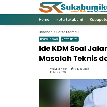
Langsung
ke
konten
Home
Kota Sukabumi
Kabupate
Beranda
Berita Utama
Berita Utama
Jawa Barat
Ide KDM Soal Jalan
Masalah Teknis da
Mulvi M Noor
3 Min Baca
13 Mei 2026