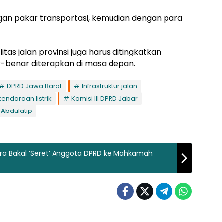
ngan pakar transportasi, kemudian dengan para
itas jalan provinsi juga harus ditingkatkan
r-benar diterapkan di masa depan.
DPRD Jawa Barat
Infrastruktur jalan
kendaraan listrik
Komisi III DPRD Jabar
 Abdulatip
ra Bakal ‘Seret’ Anggota DPRD ke Mahkamah