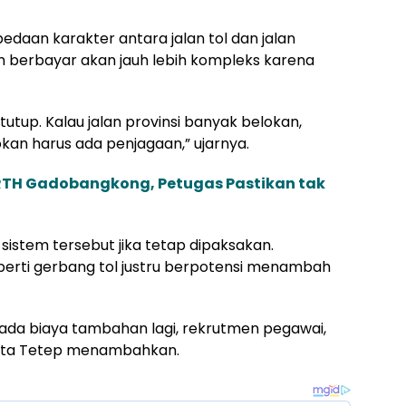
bedaan karakter antara jalan tol dan jalan
em berbayar akan jauh lebih kompleks karena
ertutup. Kalau jalan provinsi banyak belokan,
kan harus ada penjagaan,” ujarnya.
 RTH Gadobangkong, Petugas Pastikan tak
sistem tersebut jika tetap dipaksakan.
erti gerbang tol justru berpotensi menambah
ti ada biaya tambahan lagi, rekrutmen pegawai,
kata Tetep menambahkan.