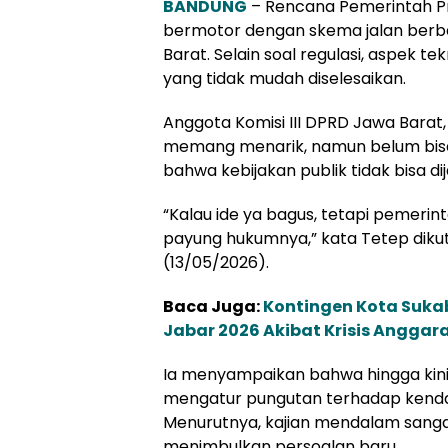
BANDUNG
– Rencana Pemerintah P
bermotor dengan skema jalan berba
Barat. Selain soal regulasi, aspek t
yang tidak mudah diselesaikan.
Anggota Komisi III DPRD Jawa Barat,
memang menarik, namun belum bisa
bahwa kebijakan publik tidak bisa d
“Kalau ide ya bagus, tetapi pemerin
payung hukumnya,” kata Tetep dikut
(13/05/2026).
Baca Juga:
Kontingen Kota Suka
Jabar 2026 Akibat Krisis Anggar
Ia menyampaikan bahwa hingga kini 
mengatur pungutan terhadap kendaraa
Menurutnya, kajian mendalam sangat 
menimbulkan persoalan baru.