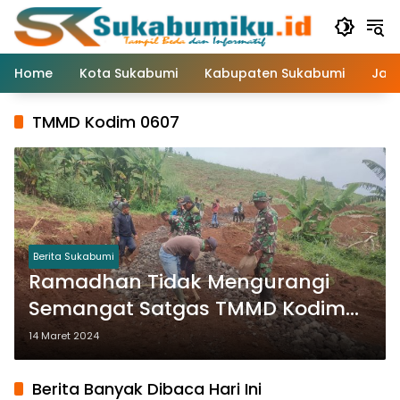
Langsung
ke
konten
Home
Kota Sukabumi
Kabupaten Sukabumi
Jaw
TMMD Kodim 0607
Berita Sukabumi
Ramadhan Tidak Mengurangi
Semangat Satgas TMMD Kodim
Kota Sukabumi Bangun Jalan
14 Maret 2024
Masyarakat
Berita Banyak Dibaca Hari Ini