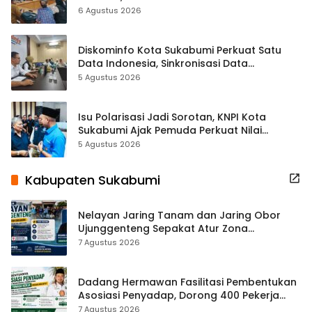
Terbuka Beri Data
6 Agustus 2026
Diskominfo Kota Sukabumi Perkuat Satu
Data Indonesia, Sinkronisasi Data
Kewilayahan Dikebut
5 Agustus 2026
Isu Polarisasi Jadi Sorotan, KNPI Kota
Sukabumi Ajak Pemuda Perkuat Nilai
Kebangsaan
5 Agustus 2026
Kabupaten Sukabumi
Nelayan Jaring Tanam dan Jaring Obor
Ujunggenteng Sepakat Atur Zona
Penangkapan
7 Agustus 2026
Dadang Hermawan Fasilitasi Pembentukan
Asosiasi Penyadap, Dorong 400 Pekerja
Dapat Perlindungan BPJS
7 Agustus 2026