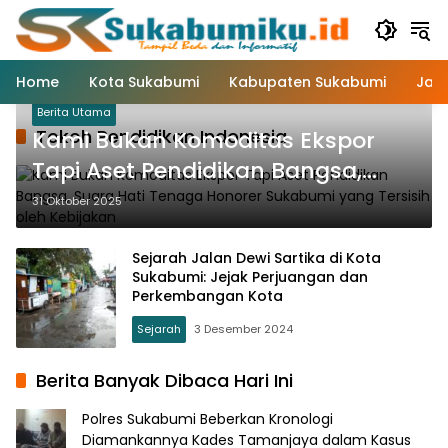
Langsung
ke
konten
Home
Kota Sukabumi
Kabupaten Sukabumi
Jaw
Berita Utama
Tokoh Pendidikan Indonesia
Kami Bukan Komoditas Ekspor
Tapi Aset Pendidikan Bangsa,
Suara Hati Tenaga Honorer
31 Oktober 2025
Sukabumi yang Tersisih oleh
Kebijakan
Sejarah Jalan Dewi Sartika di Kota
Sukabumi: Jejak Perjuangan dan
Perkembangan Kota
Sejarah
3 Desember 2024
Berita Banyak Dibaca Hari Ini
Polres Sukabumi Beberkan Kronologi
Diamankannya Kades Tamanjaya dalam Kasus