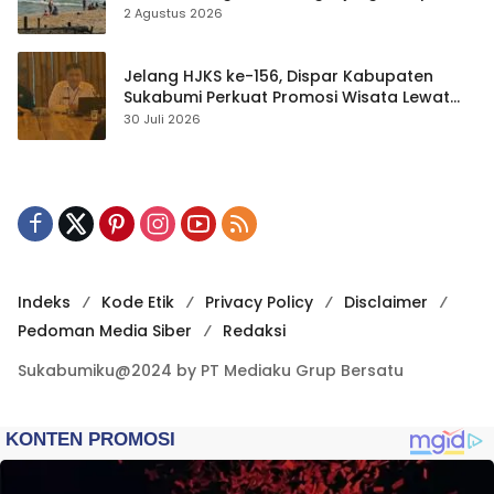
Waspada
2 Agustus 2026
Jelang HJKS ke-156, Dispar Kabupaten
Sukabumi Perkuat Promosi Wisata Lewat
Publikasi Digital
30 Juli 2026
Indeks
Kode Etik
Privacy Policy
Disclaimer
Pedoman Media Siber
Redaksi
Sukabumiku@2024 by PT Mediaku Grup Bersatu