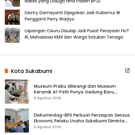
Nakes yang Diduga Hina Pasien BPJS
Destry Damayanti Dijagokan Jadi Gubernur BI
Pengganti Perry Warjiyo
Lapangan Cisuru Disulap Jadi Pusat Perayaan HUT
RI, Mahasiswa KKM dan Warga Satukan Tenaga
Kota Sukabumi
Museum Prabu Siliwangi dan Museum
Keramik Al-Fath Punya Gedung Baru,
Hampir 500 Koleksi Dipisahkan
6 Agustus 2026
Diskumindag-BPS Perkuat Persiapan Sensus
Ekonomi, Pelaku Usaha Sukabumi Diminta
Terbuka Beri Data
6 Agustus 2026