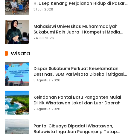
H. Usep Kenang Perjalanan Hidup di Pasar
Cisaat
31 Juli 2026
Mahasiswi Universitas Muhammadiyah
Sukabumi Raih Juara II Kompetisi Media
Pembelajaran Digital Tingkat Internasional
24 Juli 2026
Wisata
Dispar Sukabumi Perkuat Keselamatan
Destinasi, SDM Pariwisata Dibekali Mitigasi
hingga Teknik Evakuasi
5 Agustus 2026
Keindahan Pantai Batu Panganten Mulai
Dilirik Wisatawan Lokal dan Luar Daerah
2 Agustus 2026
Pantai Cibuaya Dipadati Wisatawan,
Balawista Ingatkan Pengunjung Tetap