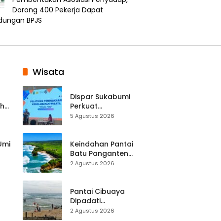
Dorong 400 Pekerja Dapat
ndungan BPJS
Wisata
Dispar Sukabumi
ah
Perkuat
k
Keselamatan
5 Agustus 2026
Destinasi, SDM
Pariwisata Dibekali
Mitigasi hingga
 Umi
Keindahan Pantai
Teknik Evakuasi
Batu Panganten
Mulai Dilirik
2 Agustus 2026
Wisatawan Lokal
at
dan Luar Daerah
Pantai Cibuaya
Dipadati
Wisatawan,
2 Agustus 2026
Balawista Ingatkan