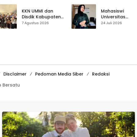
Sepakat Atur Zona
Perjalanan Hidu
Penangkapan
Pasar Cisaat
KKN UMMI dan
Mahasiswi
Disdik Kabupaten
Universitas
Sukabumi Perkuat
Muhammadiyah
7 Agustus 2026
24 Juli 2026
Edukasi
Sukabumi Raih
Pencegahan
Juara II Kompeti
Kenakalan Remaja
Media
di SMPN 2
Pembelajaran
Tegalbuleud
Digital Tingkat
Internasional
Disclaimer
Pedoman Media Siber
Redaksi
 Bersatu