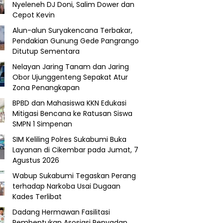
Nyeleneh DJ Doni, Salim Dower dan
Cepot Kevin
Alun-alun Suryakencana Terbakar,
Pendakian Gunung Gede Pangrango
Ditutup Sementara
Nelayan Jaring Tanam dan Jaring
Obor Ujunggenteng Sepakat Atur
Zona Penangkapan
BPBD dan Mahasiswa KKN Edukasi
Mitigasi Bencana ke Ratusan Siswa
SMPN 1 Simpenan
SIM Keliling Polres Sukabumi Buka
Layanan di Cikembar pada Jumat, 7
Agustus 2026
Wabup Sukabumi Tegaskan Perang
terhadap Narkoba Usai Dugaan
Kades Terlibat
Dadang Hermawan Fasilitasi
Pembentukan Asosiasi Penyadap,