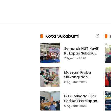
Kota Sukabumi
Semarak HUT Ke-81
RI, Lapas Sukabumi
Resmi Gelar Pekan
7 Agustus 2026
Olahraga dan
Lomba Tradisional
Museum Prabu
Siliwangi dan
Museum Keramik
6 Agustus 2026
Al-Fath Punya
Gedung Baru,
Hampir 500 Koleksi
Diskumindag-BPS
Dipisahkan
Perkuat Persiapan
Sensus Ekonomi,
6 Agustus 2026
Pelaku Usaha