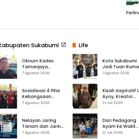
Perli
Kabupaten Sukabumi
Life
Oknum Kades
Kota Sukabumi
Tamanjaya
Jadi Tuan Rum
Terjerat Kasus
Kontes Batu Aki
7 Agustus 2026
1 Agustus 2026
Narkoba, Paoji
Nasional
Nurjaman Minta
Seleksi Calon
Sosialisasi 4 Pilar
Kisah Inspiratif
Kades Diperketat
Kebangsaan
Ayoy, Kreator
Digelar di
TikTok Asal
7 Agustus 2026
31 Juli 2026
Jampangkulon,
Sukabumi yang
Yulius Setiarto
Ubah Nasib Lew
Tekankan
Live Streaming
Nelayan Jaring
Dari Pedagang
Pentingnya
Tanam dan Jaring
Ayam ke Wakil
Persatuan
Obor
Ketua DPRD, H.
7 Agustus 2026
31 Juli 2026
Ujunggenteng
Usep Kenang