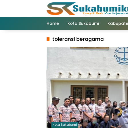
Langsung
ke
konten
Home
Kota Sukabumi
Kabupate
toleransi beragama
Kota Sukabumi