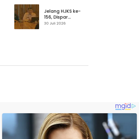
p di
Pengunjung Tetap
Waspada
Jelang HJKS ke-
156, Dispar
Kabupaten
30 Juli 2026
Sukabumi Perkuat
si
Promosi Wisata
Lewat Publikasi
Digital