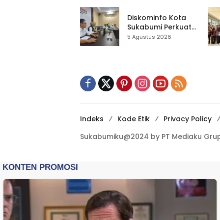
Sukabumi Diminta
Terbuka Beri Data
Diskominfo Kota
Sukabumi Perkuat
Satu Data
5 Agustus 2026
Indonesia,
Sinkronisasi Data
Kewilayahan
Dikebut
Indeks
Kode Etik
Privacy Policy
Sukabumiku@2024 by PT Mediaku Grup