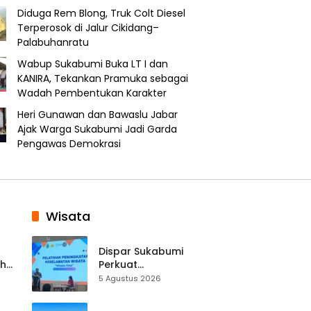
Diduga Rem Blong, Truk Colt Diesel
Terperosok di Jalur Cikidang–
Palabuhanratu
Wabup Sukabumi Buka LT I dan
KANIRA, Tekankan Pramuka sebagai
Wadah Pembentukan Karakter
Heri Gunawan dan Bawaslu Jabar
Ajak Warga Sukabumi Jadi Garda
Pengawas Demokrasi
Wisata
Dispar Sukabumi
ah
Perkuat
k
Keselamatan
5 Agustus 2026
Destinasi, SDM
Pariwisata Dibekali