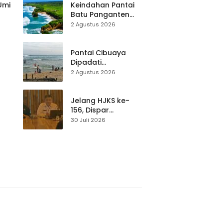
Mitigasi hingga
 Umi
Keindahan Pantai
Teknik Evakuasi
Batu Panganten
Mulai Dilirik
2 Agustus 2026
Wisatawan Lokal
at
dan Luar Daerah
Pantai Cibuaya
Dipadati
Wisatawan,
2 Agustus 2026
Balawista Ingatkan
p di
Pengunjung Tetap
Waspada
Jelang HJKS ke-
156, Dispar
Kabupaten
30 Juli 2026
Sukabumi Perkuat
si
Promosi Wisata
Lewat Publikasi
Digital