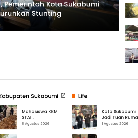
iar, Pemerintah Kota Sukabumi
urunkan Stunting
Kabupaten Sukabumi
Life
Mahasiswa KKM
Kota Sukabumi
STAI
Jadi Tuan Rum
Palabuhanratu
Kontes Batu Aki
8 Agustus 2026
1 Agustus 2026
Gotong Royong
Nasional
Perbaiki Akses