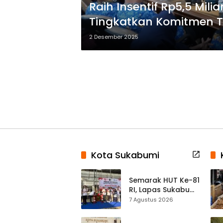
Raih Insentif Rp5,5 Mil
Tingkatkan Komitmen T
2 Desember 2025
Kota Sukabumi
Semarak HUT Ke-81
RI, Lapas Sukabumi
Resmi Gelar Pekan
7 Agustus 2026
Olahraga dan
Lomba Tradisional