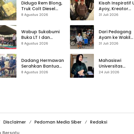
Jalan Majelis Ta’lim
Diduga Rem Blong,
Kisah Inspiratif
di Sagaranten
Truk Colt Diesel
Ayoy, Kreator
Terperosok di Jalur
TikTok Asal
8 Agustus 2026
31 Juli 2026
Cikidang–
Sukabumi yang
Palabuhanratu
Ubah Nasib Lew
Live Streaming
Wabup Sukabumi
Dari Pedagang
Buka LT I dan
Ayam ke Wakil
KANIRA, Tekankan
Ketua DPRD, H.
8 Agustus 2026
31 Juli 2026
Pramuka sebagai
Usep Kenang
Wadah
Perjalanan Hidu
Pembentukan
Pasar Cisaat
Dadang Hermawan
Mahasiswi
Karakter
Serahkan Bantuan
Universitas
Seragam
Muhammadiyah
8 Agustus 2026
24 Juli 2026
Paskibraka
Sukabumi Raih
Kecamatan
Juara II Kompeti
Ciracap
Media
Pembelajaran
Digital Tingkat
Internasional
Disclaimer
Pedoman Media Siber
Redaksi
 Bersatu