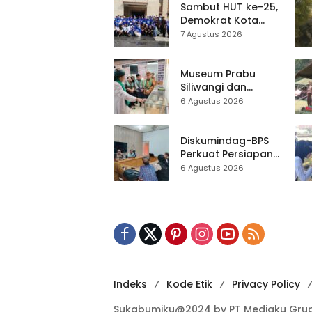
Sambut HUT ke-25,
Demokrat Kota
Sukabumi
7 Agustus 2026
Gelorakan
Gerakan Indonesia
ASRI Lewat Aksi
Museum Prabu
Bersih Masjid
Siliwangi dan
Agung
Museum Keramik
6 Agustus 2026
Al-Fath Punya
Gedung Baru,
Hampir 500 Koleksi
Diskumindag-BPS
Dipisahkan
Perkuat Persiapan
Sensus Ekonomi,
6 Agustus 2026
Pelaku Usaha
Sukabumi Diminta
Terbuka Beri Data
Indeks
Kode Etik
Privacy Policy
Sukabumiku@2024 by PT Mediaku Grup