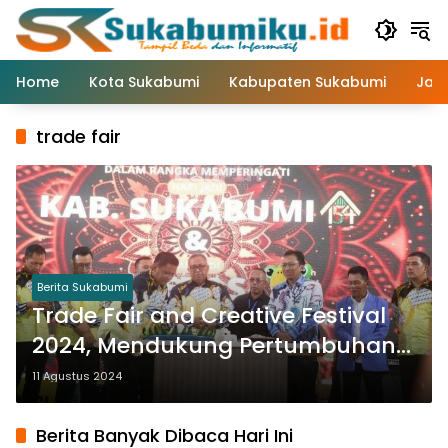
Langsung
ke
konten
Home
Kota Sukabumi
Kabupaten Sukabumi
Jaw
trade fair
Berita Sukabumi
Trade Fair and Creative Festival
2024, Mendukung Pertumbuhan
Koperasi dan UMKM
11 Agustus 2024
Berita Banyak Dibaca Hari Ini