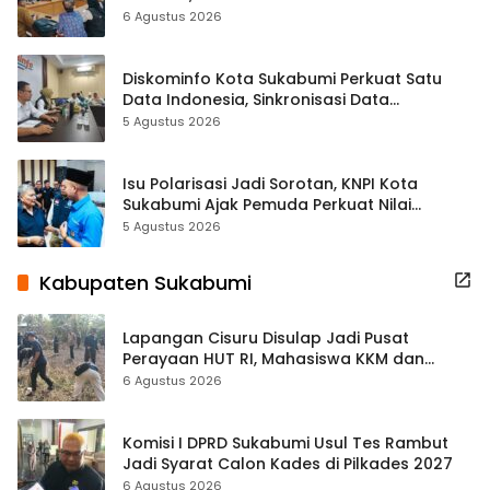
Terbuka Beri Data
6 Agustus 2026
Diskominfo Kota Sukabumi Perkuat Satu
Data Indonesia, Sinkronisasi Data
Kewilayahan Dikebut
5 Agustus 2026
Isu Polarisasi Jadi Sorotan, KNPI Kota
Sukabumi Ajak Pemuda Perkuat Nilai
Kebangsaan
5 Agustus 2026
Kabupaten Sukabumi
Lapangan Cisuru Disulap Jadi Pusat
Perayaan HUT RI, Mahasiswa KKM dan
Warga Satukan Tenaga
6 Agustus 2026
Komisi I DPRD Sukabumi Usul Tes Rambut
Jadi Syarat Calon Kades di Pilkades 2027
6 Agustus 2026