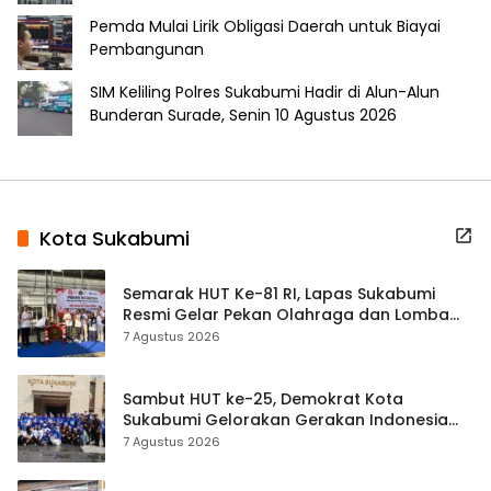
Pemda Mulai Lirik Obligasi Daerah untuk Biayai
Pembangunan
SIM Keliling Polres Sukabumi Hadir di Alun-Alun
Bunderan Surade, Senin 10 Agustus 2026
Kota Sukabumi
Semarak HUT Ke-81 RI, Lapas Sukabumi
Resmi Gelar Pekan Olahraga dan Lomba
Tradisional
7 Agustus 2026
Sambut HUT ke-25, Demokrat Kota
Sukabumi Gelorakan Gerakan Indonesia
ASRI Lewat Aksi Bersih Masjid Agung
7 Agustus 2026