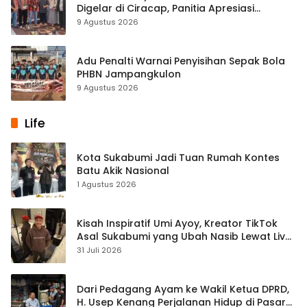
Digelar di Ciracap, Panitia Apresiasi
Dukungan Disbudpora Sukabumi
9 Agustus 2026
Adu Penalti Warnai Penyisihan Sepak Bola
PHBN Jampangkulon
9 Agustus 2026
Life
Kota Sukabumi Jadi Tuan Rumah Kontes
Batu Akik Nasional
1 Agustus 2026
Kisah Inspiratif Umi Ayoy, Kreator TikTok
Asal Sukabumi yang Ubah Nasib Lewat Live
Streaming
31 Juli 2026
Dari Pedagang Ayam ke Wakil Ketua DPRD,
H. Usep Kenang Perjalanan Hidup di Pasar