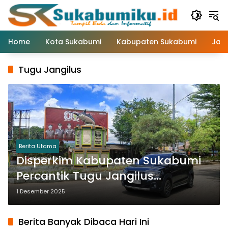
Langsung
ke
konten
Home
Kota Sukabumi
Kabupaten Sukabumi
Jaw
Tugu Jangilus
Berita Utama
Disperkim Kabupaten Sukabumi
Percantik Tugu Jangilus
Palabuhanratu
1 Desember 2025
Berita Banyak Dibaca Hari Ini