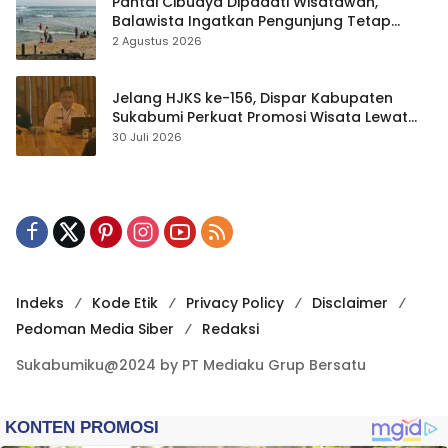
Pantai Cibuaya Dipadati Wisatawan,
Balawista Ingatkan Pengunjung Tetap
Waspada
2 Agustus 2026
Jelang HJKS ke-156, Dispar Kabupaten
Sukabumi Perkuat Promosi Wisata Lewat
Publikasi Digital
30 Juli 2026
Indeks
Kode Etik
Privacy Policy
Disclaimer
Pedoman Media Siber
Redaksi
Sukabumiku@2024 by PT Mediaku Grup Bersatu