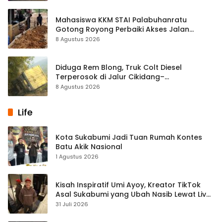
Mahasiswa KKM STAI Palabuhanratu
Gotong Royong Perbaiki Akses Jalan
Majelis Ta’lim di Sagaranten
8 Agustus 2026
Diduga Rem Blong, Truk Colt Diesel
Terperosok di Jalur Cikidang–
Palabuhanratu
8 Agustus 2026
Life
Kota Sukabumi Jadi Tuan Rumah Kontes
Batu Akik Nasional
1 Agustus 2026
Kisah Inspiratif Umi Ayoy, Kreator TikTok
Asal Sukabumi yang Ubah Nasib Lewat Live
Streaming
31 Juli 2026