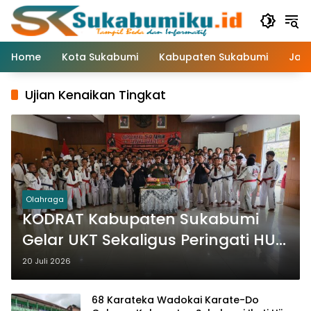
Langsung
ke
konten
Home
Kota Sukabumi
Kabupaten Sukabumi
Jaw
Ujian Kenaikan Tingkat
Olahraga
KODRAT Kabupaten Sukabumi
Gelar UKT Sekaligus Peringati HUT
Tarung Derajat ke-54
20 Juli 2026
68 Karateka Wadokai Karate-Do