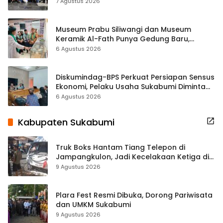
ASRI Lewat Aksi Bersih Masjid Agung
7 Agustus 2026
Museum Prabu Siliwangi dan Museum
Keramik Al-Fath Punya Gedung Baru,
Hampir 500 Koleksi Dipisahkan
6 Agustus 2026
Diskumindag-BPS Perkuat Persiapan Sensus
Ekonomi, Pelaku Usaha Sukabumi Diminta
Terbuka Beri Data
6 Agustus 2026
Kabupaten Sukabumi
Truk Boks Hantam Tiang Telepon di
Jampangkulon, Jadi Kecelakaan Ketiga di
Titik yang Sama
9 Agustus 2026
Plara Fest Resmi Dibuka, Dorong Pariwisata
dan UMKM Sukabumi
9 Agustus 2026