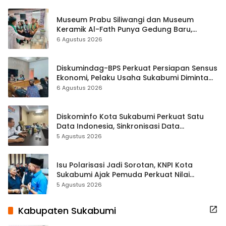
Museum Prabu Siliwangi dan Museum
Keramik Al-Fath Punya Gedung Baru,
Hampir 500 Koleksi Dipisahkan
6 Agustus 2026
Diskumindag-BPS Perkuat Persiapan Sensus
Ekonomi, Pelaku Usaha Sukabumi Diminta
Terbuka Beri Data
6 Agustus 2026
Diskominfo Kota Sukabumi Perkuat Satu
Data Indonesia, Sinkronisasi Data
Kewilayahan Dikebut
5 Agustus 2026
Isu Polarisasi Jadi Sorotan, KNPI Kota
Sukabumi Ajak Pemuda Perkuat Nilai
Kebangsaan
5 Agustus 2026
Kabupaten Sukabumi