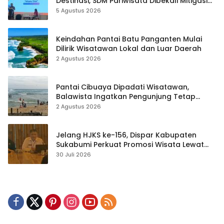
Destinasi, SDM Pariwisata Dibekali Mitigasi
hingga Teknik Evakuasi
5 Agustus 2026
Keindahan Pantai Batu Panganten Mulai
Dilirik Wisatawan Lokal dan Luar Daerah
2 Agustus 2026
Pantai Cibuaya Dipadati Wisatawan,
Balawista Ingatkan Pengunjung Tetap
Waspada
2 Agustus 2026
Jelang HJKS ke-156, Dispar Kabupaten
Sukabumi Perkuat Promosi Wisata Lewat
Publikasi Digital
30 Juli 2026