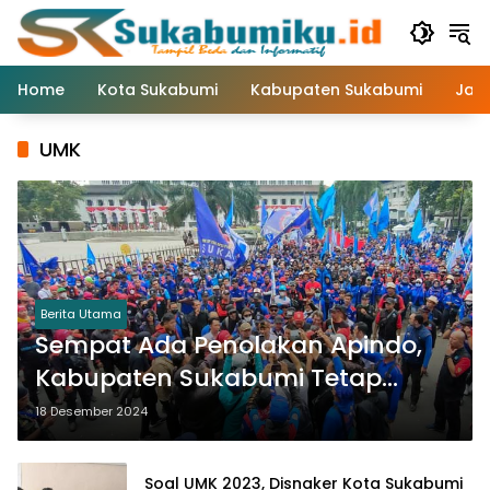
Langsung
ke
konten
Home
Kota Sukabumi
Kabupaten Sukabumi
Jaw
UMK
Berita Utama
Sempat Ada Penolakan Apindo,
Kabupaten Sukabumi Tetap
Mendapatkan Kenaikan UMK 6,5%
18 Desember 2024
Soal UMK 2023, Disnaker Kota Sukabumi