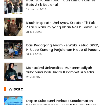
Kota Sukabumi Jadi Tuan Rumah Kontes
Batu Akik Nasional
1 Agustus 2026
Kisah Inspiratif Umi Ayoy, Kreator TikTok
Asal Sukabumi yang Ubah Nasib Lewat Live
Streaming
31 Juli 2026
Dari Pedagang Ayam ke Wakil Ketua DPRD,
H. Usep Kenang Perjalanan Hidup di Pasar
Cisaat
31 Juli 2026
Mahasiswi Universitas Muhammadiyah
Sukabumi Raih Juara II Kompetisi Media
Pembelajaran Digital Tingkat Internasional
24 Juli 2026
Wisata
Dispar Sukabumi Perkuat Keselamatan