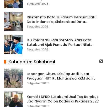
Terbuka Beri Data
6 Agustus 2026
Diskominfo Kota Sukabumi Perkuat Satu
Data Indonesia, Sinkronisasi Data
Kewilayahan Dikebut
5 Agustus 2026
Isu Polarisasi Jadi Sorotan, KNPI Kota
Sukabumi Ajak Pemuda Perkuat Nilai
Kebangsaan
5 Agustus 2026
Kabupaten Sukabumi
Lapangan Cisuru Disulap Jadi Pusat
Perayaan HUT RI, Mahasiswa KKM dan
Warga Satukan Tenaga
6 Agustus 2026
Komisi I DPRD Sukabumi Usul Tes Rambut
Jadi Syarat Calon Kades di Pilkades 2027
6 Agustus 2026