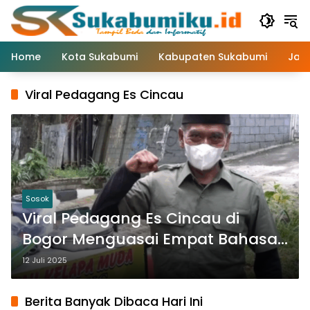
Langsung
ke
konten
Home
Kota Sukabumi
Kabupaten Sukabumi
Jaw
Viral Pedagang Es Cincau
Sosok
Viral Pedagang Es Cincau di
Bogor Menguasai Empat Bahasa
Asing
12 Juli 2025
Berita Banyak Dibaca Hari Ini