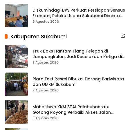
Diskumindag-BPS Perkuat Persiapan Sensus
Ekonomi, Pelaku Usaha Sukabumi Diminta
Terbuka Beri Data
6 Agustus 2026
Kabupaten Sukabumi
Truk Boks Hantam Tiang Telepon di
Jampangkulon, Jadi Kecelakaan Ketiga di
Titik yang Sama
9 Agustus 2026
Plara Fest Resmi Dibuka, Dorong Pariwisata
dan UMKM Sukabumi
9 Agustus 2026
Mahasiswa KKM STAI Palabuhanratu
Gotong Royong Perbaiki Akses Jalan
Majelis Ta’lim di Sagaranten
8 Agustus 2026