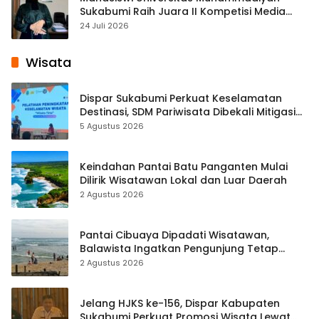
Sukabumi Raih Juara II Kompetisi Media
Pembelajaran Digital Tingkat Internasional
24 Juli 2026
Wisata
Dispar Sukabumi Perkuat Keselamatan
Destinasi, SDM Pariwisata Dibekali Mitigasi
hingga Teknik Evakuasi
5 Agustus 2026
Keindahan Pantai Batu Panganten Mulai
Dilirik Wisatawan Lokal dan Luar Daerah
2 Agustus 2026
Pantai Cibuaya Dipadati Wisatawan,
Balawista Ingatkan Pengunjung Tetap
Waspada
2 Agustus 2026
Jelang HJKS ke-156, Dispar Kabupaten
Sukabumi Perkuat Promosi Wisata Lewat