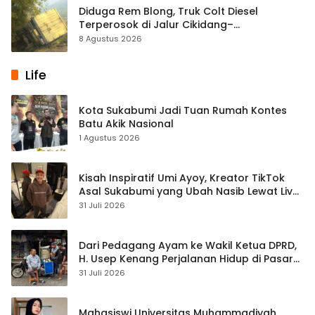
Diduga Rem Blong, Truk Colt Diesel
Terperosok di Jalur Cikidang–
Palabuhanratu
8 Agustus 2026
Life
Kota Sukabumi Jadi Tuan Rumah Kontes
Batu Akik Nasional
1 Agustus 2026
Kisah Inspiratif Umi Ayoy, Kreator TikTok
Asal Sukabumi yang Ubah Nasib Lewat Live
Streaming
31 Juli 2026
Dari Pedagang Ayam ke Wakil Ketua DPRD,
H. Usep Kenang Perjalanan Hidup di Pasar
Cisaat
31 Juli 2026
Mahasiswi Universitas Muhammadiyah