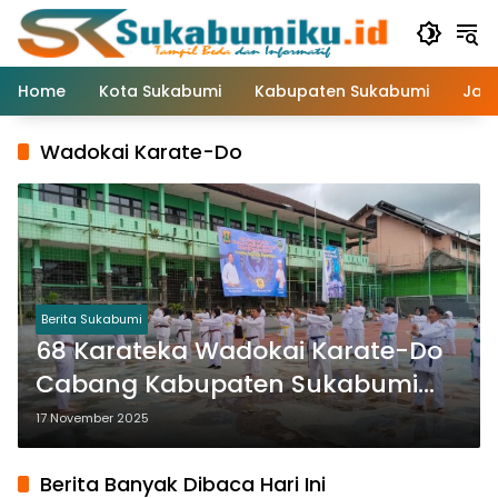
Langsung
ke
konten
Home
Kota Sukabumi
Kabupaten Sukabumi
Jaw
Wadokai Karate-Do
Berita Sukabumi
68 Karateka Wadokai Karate-Do
Cabang Kabupaten Sukabumi
Ikuti Ujian Kenaikan Tingkat
17 November 2025
Berita Banyak Dibaca Hari Ini