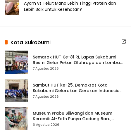
Ayam vs Telur: Mana Lebih Tinggi Protein dan
Lebih Baik untuk Kesehatan?
Kota Sukabumi
Semarak HUT Ke-81 RI, Lapas Sukabumi
Resmi Gelar Pekan Olahraga dan Lomba
Tradisional
7 Agustus 2026
Sambut HUT ke-25, Demokrat Kota
Sukabumi Gelorakan Gerakan Indonesia
ASRI Lewat Aksi Bersih Masjid Agung
7 Agustus 2026
Museum Prabu Siliwangi dan Museum
Keramik Al-Fath Punya Gedung Baru,
Hampir 500 Koleksi Dipisahkan
6 Agustus 2026