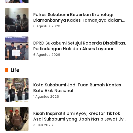
Polres Sukabumi Beberkan Kronologi
Diamankannya Kades Tamanjaya dalam
Kasus Sabu
6 Agustus 2026
DPRD Sukabumi Setujui Raperda Disabilitas,
Perlindungan Hak dan Akses Layanan
Diperkuat
6 Agustus 2026
Life
Kota Sukabumi Jadi Tuan Rumah Kontes
Batu Akik Nasional
1 Agustus 2026
Kisah Inspiratif Umi Ayoy, Kreator TikTok
Asal Sukabumi yang Ubah Nasib Lewat Live
Streaming
31 Juli 2026