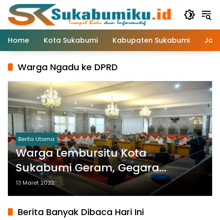
Langsung
ke
konten
Home
Kota Sukabumi
Kabupaten Sukabumi
Jaw
Warga Ngadu ke DPRD
Berita Utama
Warga Lembursitu Kota
Sukabumi Geram, Gegara
Perumahan Sering Terjadi Banjir
13 Maret 2022
Berita Banyak Dibaca Hari Ini