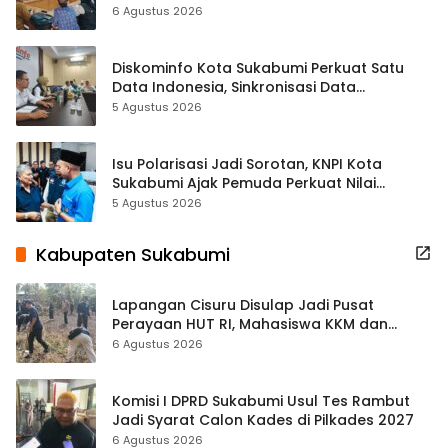
Terbuka Beri Data
6 Agustus 2026
Diskominfo Kota Sukabumi Perkuat Satu
Data Indonesia, Sinkronisasi Data
Kewilayahan Dikebut
5 Agustus 2026
Isu Polarisasi Jadi Sorotan, KNPI Kota
Sukabumi Ajak Pemuda Perkuat Nilai
Kebangsaan
5 Agustus 2026
Kabupaten Sukabumi
Lapangan Cisuru Disulap Jadi Pusat
Perayaan HUT RI, Mahasiswa KKM dan
Warga Satukan Tenaga
6 Agustus 2026
Komisi I DPRD Sukabumi Usul Tes Rambut
Jadi Syarat Calon Kades di Pilkades 2027
6 Agustus 2026