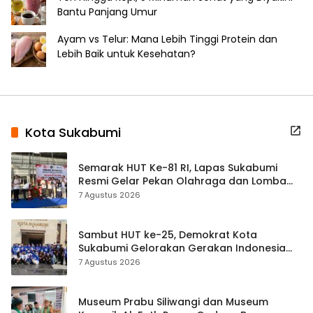
Bantu Panjang Umur
Ayam vs Telur: Mana Lebih Tinggi Protein dan
Lebih Baik untuk Kesehatan?
Kota Sukabumi
Semarak HUT Ke-81 RI, Lapas Sukabumi
Resmi Gelar Pekan Olahraga dan Lomba
Tradisional
7 Agustus 2026
Sambut HUT ke-25, Demokrat Kota
Sukabumi Gelorakan Gerakan Indonesia
ASRI Lewat Aksi Bersih Masjid Agung
7 Agustus 2026
Museum Prabu Siliwangi dan Museum