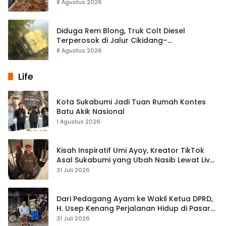
Majelis Ta’lim di Sagaranten
8 Agustus 2026
Diduga Rem Blong, Truk Colt Diesel
Terperosok di Jalur Cikidang–
Palabuhanratu
8 Agustus 2026
Life
Kota Sukabumi Jadi Tuan Rumah Kontes
Batu Akik Nasional
1 Agustus 2026
Kisah Inspiratif Umi Ayoy, Kreator TikTok
Asal Sukabumi yang Ubah Nasib Lewat Live
Streaming
31 Juli 2026
Dari Pedagang Ayam ke Wakil Ketua DPRD,
H. Usep Kenang Perjalanan Hidup di Pasar
Cisaat
31 Juli 2026