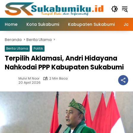
Langsung
ke
konten
Home
Kota Sukabumi
Kabupaten Sukabumi
Jaw
Beranda
Berita Utama
Berita Utama
Politik
Terpilih Aklamasi, Andri Hidayana
Nahkodai PPP Kabupaten Sukabumi
Mulvi M Noor
2 Min Baca
20 April 2026