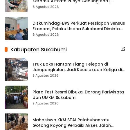
Keramik Al-Fath Punya Gedung Baru,
Hampir 500 Koleksi Dipisahkan
6 Agustus 2026
Diskumindag-BPS Perkuat Persiapan Sensus
Ekonomi, Pelaku Usaha Sukabumi Diminta
Terbuka Beri Data
6 Agustus 2026
Kabupaten Sukabumi
Truk Boks Hantam Tiang Telepon di
Jampangkulon, Jadi Kecelakaan Ketiga di
Titik yang Sama
9 Agustus 2026
Plara Fest Resmi Dibuka, Dorong Pariwisata
dan UMKM Sukabumi
9 Agustus 2026
Mahasiswa KKM STAI Palabuhanratu
Gotong Royong Perbaiki Akses Jalan