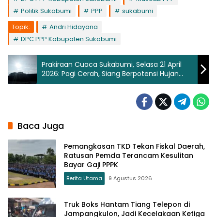
Politik Sukabumi
PPP
sukabumi
Topik:
Andri Hidayana
DPC PPP Kabupaten Sukabumi
Prakiraan Cuaca Sukabumi, Selasa 21 April
2026: Pagi Cerah, Siang Berpotensi Hujan
Ringan
Baca Juga
Pemangkasan TKD Tekan Fiskal Daerah,
Ratusan Pemda Terancam Kesulitan
Bayar Gaji PPPK
Berita Utama
9 Agustus 2026
Truk Boks Hantam Tiang Telepon di
Jampangkulon, Jadi Kecelakaan Ketiga