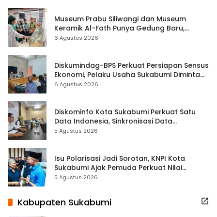
Museum Prabu Siliwangi dan Museum
Keramik Al-Fath Punya Gedung Baru,
Hampir 500 Koleksi Dipisahkan
6 Agustus 2026
Diskumindag-BPS Perkuat Persiapan Sensus
Ekonomi, Pelaku Usaha Sukabumi Diminta
Terbuka Beri Data
6 Agustus 2026
Diskominfo Kota Sukabumi Perkuat Satu
Data Indonesia, Sinkronisasi Data
Kewilayahan Dikebut
5 Agustus 2026
Isu Polarisasi Jadi Sorotan, KNPI Kota
Sukabumi Ajak Pemuda Perkuat Nilai
Kebangsaan
5 Agustus 2026
Kabupaten Sukabumi