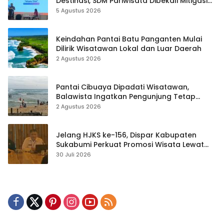
Destinasi, SDM Pariwisata Dibekali Mitigasi
hingga Teknik Evakuasi
5 Agustus 2026
Keindahan Pantai Batu Panganten Mulai
Dilirik Wisatawan Lokal dan Luar Daerah
2 Agustus 2026
Pantai Cibuaya Dipadati Wisatawan,
Balawista Ingatkan Pengunjung Tetap
Waspada
2 Agustus 2026
Jelang HJKS ke-156, Dispar Kabupaten
Sukabumi Perkuat Promosi Wisata Lewat
Publikasi Digital
30 Juli 2026