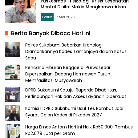
Puskesmas 1 Psikolog’, Krisis Kesehatan
Mental Dinilai Makin Mengkhawatirkan
Politik
7 Mei 2026
Berita Banyak Dibaca Hari Ini
Polres Sukabumi Beberkan Kronologi
Diamankannya Kades Tamanjaya dalam Kasus
Sabu
Rencana Hiburan Reggae di Purwasedar
Dipersoalkan, Dadang Hermawan Turun
Memfasilitasi Musyawarah
DPRD Sukabumi Setujui Raperda Disabilitas,
Perlindungan Hak dan Akses Layanan Diperkuat
Komisi I DPRD Sukabumi Usul Tes Rambut Jadi
Syarat Calon Kades di Pilkades 2027
Harga Emas Antam Hari Ini Naik Rp50.000, Tembus
Rp2,679 Juta per Gram