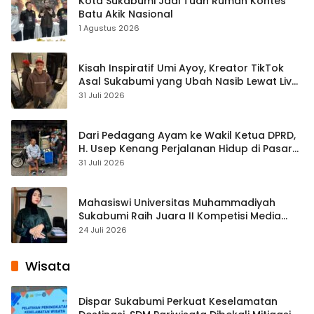
Kota Sukabumi Jadi Tuan Rumah Kontes
Batu Akik Nasional
1 Agustus 2026
Kisah Inspiratif Umi Ayoy, Kreator TikTok
Asal Sukabumi yang Ubah Nasib Lewat Live
Streaming
31 Juli 2026
Dari Pedagang Ayam ke Wakil Ketua DPRD,
H. Usep Kenang Perjalanan Hidup di Pasar
Cisaat
31 Juli 2026
Mahasiswi Universitas Muhammadiyah
Sukabumi Raih Juara II Kompetisi Media
Pembelajaran Digital Tingkat Internasional
24 Juli 2026
Wisata
Dispar Sukabumi Perkuat Keselamatan