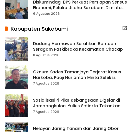
Diskumindag-BPS Perkuat Persiapan Sensus
Ekonomi, Pelaku Usaha Sukabumi Diminta
Terbuka Beri Data
6 Agustus 2026
Kabupaten Sukabumi
Dadang Hermawan Serahkan Bantuan
Seragam Paskibraka Kecamatan Ciracap
8 Agustus 2026
Oknum Kades Tamanjaya Terjerat Kasus
Narkoba, Paoji Nurjaman Minta Seleksi
Calon Kades Diperketat
7 Agustus 2026
Sosialisasi 4 Pilar Kebangsaan Digelar di
Jampangkulon, Yulius Setiarto Tekankan
Pentingnya Persatuan
7 Agustus 2026
Nelayan Jaring Tanam dan Jaring Obor