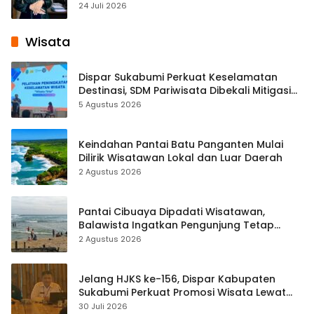
Pembelajaran Digital Tingkat Internasional
24 Juli 2026
Wisata
Dispar Sukabumi Perkuat Keselamatan
Destinasi, SDM Pariwisata Dibekali Mitigasi
hingga Teknik Evakuasi
5 Agustus 2026
Keindahan Pantai Batu Panganten Mulai
Dilirik Wisatawan Lokal dan Luar Daerah
2 Agustus 2026
Pantai Cibuaya Dipadati Wisatawan,
Balawista Ingatkan Pengunjung Tetap
Waspada
2 Agustus 2026
Jelang HJKS ke-156, Dispar Kabupaten
Sukabumi Perkuat Promosi Wisata Lewat
Publikasi Digital
30 Juli 2026