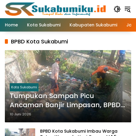
Langsung
ke
konten
Home
Kota Sukabumi
Kabupaten Sukabumi
Jaw
BPBD Kota Sukabumi
Kota Sukabumi
Tumpukan Sampah Picu
Ancaman Banjir Limpasan, BPBD
Kota Sukabumi Lakukan Aksi
10 Juni 2026
Bersih Drainase
BPBD Kota Sukabumi Imbau Warga