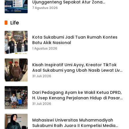
Ujunggenteng Sepakat Atur Zona
Penangkapan
7 Agustus 2026
Life
Kota Sukabumi Jadi Tuan Rumah Kontes
Batu Akik Nasional
1 Agustus 2026
Kisah Inspiratif Umi Ayoy, Kreator TikTok
Asal Sukabumi yang Ubah Nasib Lewat Live
Streaming
31 Juli 2026
Dari Pedagang Ayam ke Wakil Ketua DPRD,
H. Usep Kenang Perjalanan Hidup di Pasar
Cisaat
31 Juli 2026
Mahasiswi Universitas Muhammadiyah
Sukabumi Raih Juara II Kompetisi Media