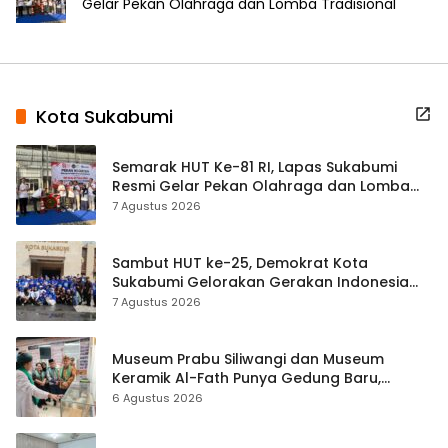
Gelar Pekan Olahraga dan Lomba Tradisional
Kota Sukabumi
Semarak HUT Ke-81 RI, Lapas Sukabumi
Resmi Gelar Pekan Olahraga dan Lomba
Tradisional
7 Agustus 2026
Sambut HUT ke-25, Demokrat Kota
Sukabumi Gelorakan Gerakan Indonesia
ASRI Lewat Aksi Bersih Masjid Agung
7 Agustus 2026
Museum Prabu Siliwangi dan Museum
Keramik Al-Fath Punya Gedung Baru,
Hampir 500 Koleksi Dipisahkan
6 Agustus 2026