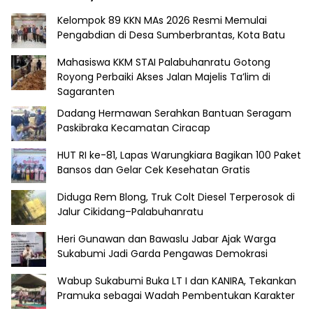
Kelompok 89 KKN MAs 2026 Resmi Memulai
Pengabdian di Desa Sumberbrantas, Kota Batu
Mahasiswa KKM STAI Palabuhanratu Gotong
Royong Perbaiki Akses Jalan Majelis Ta’lim di
Sagaranten
Dadang Hermawan Serahkan Bantuan Seragam
Paskibraka Kecamatan Ciracap
HUT RI ke-81, Lapas Warungkiara Bagikan 100 Paket
Bansos dan Gelar Cek Kesehatan Gratis
Diduga Rem Blong, Truk Colt Diesel Terperosok di
Jalur Cikidang–Palabuhanratu
Heri Gunawan dan Bawaslu Jabar Ajak Warga
Sukabumi Jadi Garda Pengawas Demokrasi
Wabup Sukabumi Buka LT I dan KANIRA, Tekankan
Pramuka sebagai Wadah Pembentukan Karakter