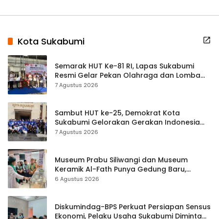
Kota Sukabumi
Semarak HUT Ke-81 RI, Lapas Sukabumi
Resmi Gelar Pekan Olahraga dan Lomba
Tradisional
7 Agustus 2026
Sambut HUT ke-25, Demokrat Kota
Sukabumi Gelorakan Gerakan Indonesia
ASRI Lewat Aksi Bersih Masjid Agung
7 Agustus 2026
Museum Prabu Siliwangi dan Museum
Keramik Al-Fath Punya Gedung Baru,
Hampir 500 Koleksi Dipisahkan
6 Agustus 2026
Diskumindag-BPS Perkuat Persiapan Sensus
Ekonomi, Pelaku Usaha Sukabumi Diminta