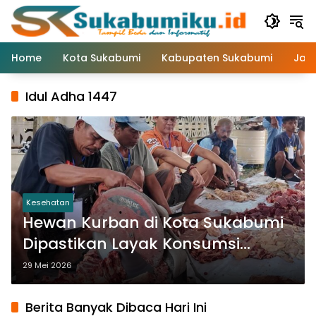
Langsung
ke
konten
Home
Kota Sukabumi
Kabupaten Sukabumi
Jaw
Idul Adha 1447
Kesehatan
Hewan Kurban di Kota Sukabumi
Dipastikan Layak Konsumsi
Hingga Hari Tasyrik
29 Mei 2026
Berita Banyak Dibaca Hari Ini