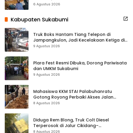
Terbuka Beri Data
6 Agustus 2026
Kabupaten Sukabumi
Truk Boks Hantam Tiang Telepon di
Jampangkulon, Jadi Kecelakaan Ketiga di
Titik yang Sama
9 Agustus 2026
Plara Fest Resmi Dibuka, Dorong Pariwisata
dan UMKM Sukabumi
9 Agustus 2026
Mahasiswa KKM STAI Palabuhanratu
Gotong Royong Perbaiki Akses Jalan
Majelis Ta’lim di Sagaranten
8 Agustus 2026
Diduga Rem Blong, Truk Colt Diesel
Terperosok di Jalur Cikidang–
Palabuhanratu
8 Agustus 2026