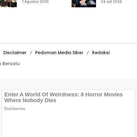
Sukabumi Perkuat
Muhammadiyah
7 Agustus 2026
24 Juli 2026
Edukasi
Sukabumi Raih
Pencegahan
Juara II Kompeti
Kenakalan Remaja
Media
di SMPN 2
Pembelajaran
Tegalbuleud
Digital Tingkat
Internasional
Disclaimer
Pedoman Media Siber
Redaksi
 Bersatu