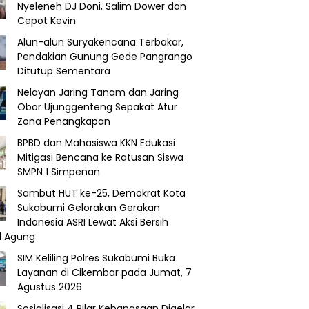
Nyeleneh DJ Doni, Salim Dower dan
Cepot Kevin
Alun-alun Suryakencana Terbakar,
Pendakian Gunung Gede Pangrango
Ditutup Sementara
Nelayan Jaring Tanam dan Jaring
Obor Ujunggenteng Sepakat Atur
Zona Penangkapan
BPBD dan Mahasiswa KKN Edukasi
Mitigasi Bencana ke Ratusan Siswa
SMPN 1 Simpenan
Sambut HUT ke-25, Demokrat Kota
Sukabumi Gelorakan Gerakan
Indonesia ASRI Lewat Aksi Bersih
d Agung
SIM Keliling Polres Sukabumi Buka
Layanan di Cikembar pada Jumat, 7
Agustus 2026
Sosialisasi 4 Pilar Kebangsaan Digelar