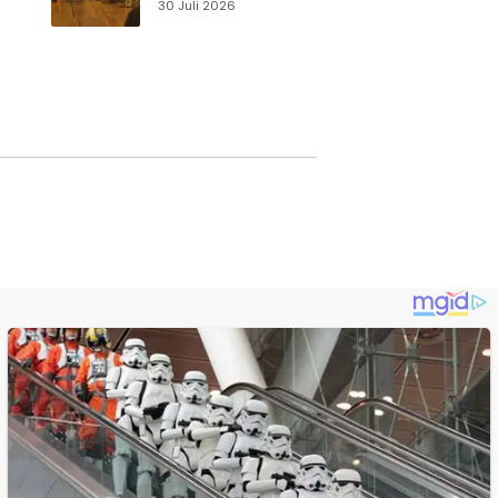
Kabupaten
30 Juli 2026
Sukabumi Perkuat
si
Promosi Wisata
Lewat Publikasi
Digital