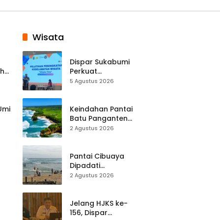
Wisata
Dispar Sukabumi
ah
Perkuat
k
Keselamatan
5 Agustus 2026
Destinasi, SDM
Pariwisata Dibekali
Mitigasi hingga
 Umi
Keindahan Pantai
Teknik Evakuasi
Batu Panganten
Mulai Dilirik
2 Agustus 2026
Wisatawan Lokal
at
dan Luar Daerah
Pantai Cibuaya
Dipadati
Wisatawan,
2 Agustus 2026
Balawista Ingatkan
p di
Pengunjung Tetap
Waspada
Jelang HJKS ke-
156, Dispar