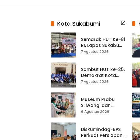
Kota Sukabumi
Semarak HUT Ke-81
RI, Lapas Sukabumi
Resmi Gelar Pekan
7 Agustus 2026
Olahraga dan
Lomba Tradisional
Sambut HUT ke-25,
Demokrat Kota
Sukabumi
7 Agustus 2026
Gelorakan
Gerakan Indonesia
ASRI Lewat Aksi
Museum Prabu
Bersih Masjid
Siliwangi dan
Agung
Museum Keramik
6 Agustus 2026
Al-Fath Punya
Gedung Baru,
Hampir 500 Koleksi
Diskumindag-BPS
Dipisahkan
Perkuat Persiapan