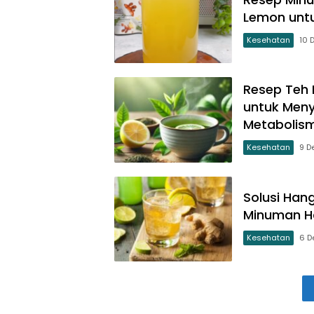
Lemon untu
Kesehatan
10 
Resep Teh 
untuk Men
Metabolis
Kesehatan
9 D
Solusi Hang
Minuman H
Kesehatan
6 D