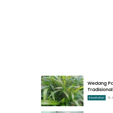
Wedang Pa
Tradisiona
Kesehatan
15 