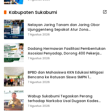
Kabupaten Sukabumi
Nelayan Jaring Tanam dan Jaring Obor
Ujunggenteng Sepakat Atur Zona
Penangkapan
7 Agustus 2026
Dadang Hermawan Fasilitasi Pembentukan
Asosiasi Penyadap, Dorong 400 Pekerja
Dapat Perlindungan BPJS
7 Agustus 2026
BPBD dan Mahasiswa KKN Edukasi Mitigasi
Bencana ke Ratusan Siswa SMPN 1
Simpenan
7 Agustus 2026
Wabup Sukabumi Tegaskan Perang
terhadap Narkoba Usai Dugaan Kades
Terlibat
7 Agustus 2026