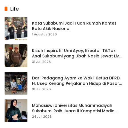
Life
Kota Sukabumi Jadi Tuan Rumah Kontes
Batu Akik Nasional
1 Agustus 2026
Kisah Inspiratif Umi Ayoy, Kreator TikTok
Asal Sukabumi yang Ubah Nasib Lewat Live
Streaming
31 Juli 2026
Dari Pedagang Ayam ke Wakil Ketua DPRD,
H. Usep Kenang Perjalanan Hidup di Pasar
Cisaat
31 Juli 2026
Mahasiswi Universitas Muhammadiyah
Sukabumi Raih Juara II Kompetisi Media
Pembelajaran Digital Tingkat Internasional
24 Juli 2026