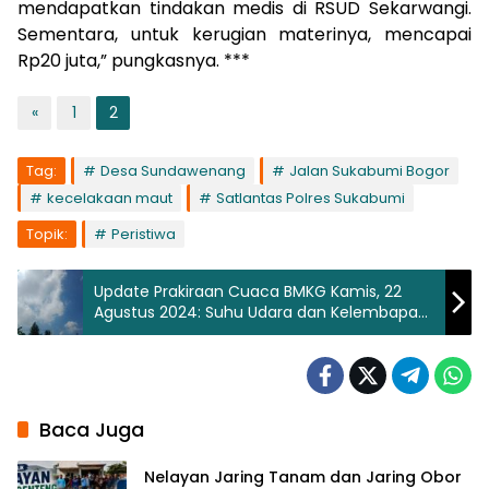
mendapatkan tindakan medis di RSUD Sekarwangi.
Sementara, untuk kerugian materinya, mencapai
Rp20 juta,” pungkasnya. ***
«
1
2
Tag:
Desa Sundawenang
Jalan Sukabumi Bogor
kecelakaan maut
Satlantas Polres Sukabumi
Topik:
Peristiwa
Update Prakiraan Cuaca BMKG Kamis, 22
Agustus 2024: Suhu Udara dan Kelembapan
di Berbagai Wilayah
Baca Juga
Nelayan Jaring Tanam dan Jaring Obor