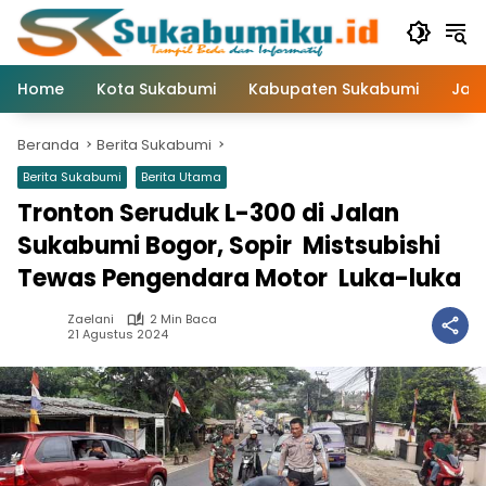
Langsung
ke
konten
Home
Kota Sukabumi
Kabupaten Sukabumi
Jaw
Beranda
Berita Sukabumi
Berita Sukabumi
Berita Utama
Tronton Seruduk L-300 di Jalan
Sukabumi Bogor, Sopir Mistsubishi
Tewas Pengendara Motor Luka-luka
Zaelani
2 Min Baca
21 Agustus 2024