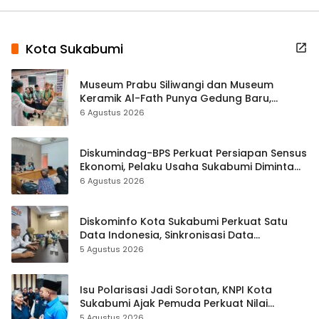
Kota Sukabumi
Museum Prabu Siliwangi dan Museum
Keramik Al-Fath Punya Gedung Baru,
Hampir 500 Koleksi Dipisahkan
6 Agustus 2026
Diskumindag-BPS Perkuat Persiapan Sensus
Ekonomi, Pelaku Usaha Sukabumi Diminta
Terbuka Beri Data
6 Agustus 2026
Diskominfo Kota Sukabumi Perkuat Satu
Data Indonesia, Sinkronisasi Data
Kewilayahan Dikebut
5 Agustus 2026
Isu Polarisasi Jadi Sorotan, KNPI Kota
Sukabumi Ajak Pemuda Perkuat Nilai
Kebangsaan
5 Agustus 2026