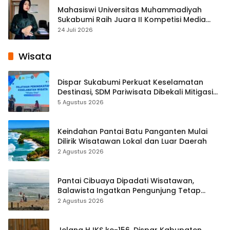
Mahasiswi Universitas Muhammadiyah
Sukabumi Raih Juara II Kompetisi Media
Pembelajaran Digital Tingkat Internasional
24 Juli 2026
Wisata
Dispar Sukabumi Perkuat Keselamatan
Destinasi, SDM Pariwisata Dibekali Mitigasi
hingga Teknik Evakuasi
5 Agustus 2026
Keindahan Pantai Batu Panganten Mulai
Dilirik Wisatawan Lokal dan Luar Daerah
2 Agustus 2026
Pantai Cibuaya Dipadati Wisatawan,
Balawista Ingatkan Pengunjung Tetap
Waspada
2 Agustus 2026
Jelang HJKS ke-156, Dispar Kabupaten