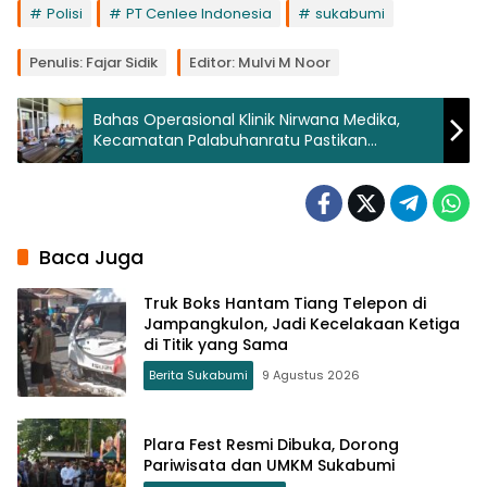
Polisi
PT Cenlee Indonesia
sukabumi
Penulis: Fajar Sidik
Editor: Mulvi M Noor
Bahas Operasional Klinik Nirwana Medika,
Kecamatan Palabuhanratu Pastikan
Kepatuhan Regulasi
Baca Juga
Truk Boks Hantam Tiang Telepon di
Jampangkulon, Jadi Kecelakaan Ketiga
di Titik yang Sama
Berita Sukabumi
9 Agustus 2026
Plara Fest Resmi Dibuka, Dorong
Pariwisata dan UMKM Sukabumi