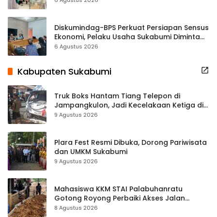
Diskumindag-BPS Perkuat Persiapan Sensus
Ekonomi, Pelaku Usaha Sukabumi Diminta
Terbuka Beri Data
6 Agustus 2026
Kabupaten Sukabumi
Truk Boks Hantam Tiang Telepon di
Jampangkulon, Jadi Kecelakaan Ketiga di
Titik yang Sama
9 Agustus 2026
Plara Fest Resmi Dibuka, Dorong Pariwisata
dan UMKM Sukabumi
9 Agustus 2026
Mahasiswa KKM STAI Palabuhanratu
Gotong Royong Perbaiki Akses Jalan
Majelis Ta’lim di Sagaranten
8 Agustus 2026