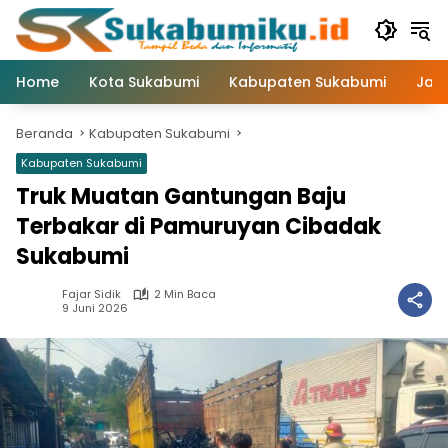
Langsung
ke
konten
Home
Kota Sukabumi
Kabupaten Sukabumi
Jaw
Beranda
Kabupaten Sukabumi
Kabupaten Sukabumi
Truk Muatan Gantungan Baju
Terbakar di Pamuruyan Cibadak
Sukabumi
Fajar Sidik
2 Min Baca
9 Juni 2026