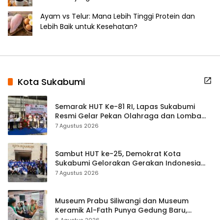
Ayam vs Telur: Mana Lebih Tinggi Protein dan
Lebih Baik untuk Kesehatan?
Kota Sukabumi
Semarak HUT Ke-81 RI, Lapas Sukabumi
Resmi Gelar Pekan Olahraga dan Lomba
Tradisional
7 Agustus 2026
Sambut HUT ke-25, Demokrat Kota
Sukabumi Gelorakan Gerakan Indonesia
ASRI Lewat Aksi Bersih Masjid Agung
7 Agustus 2026
Museum Prabu Siliwangi dan Museum
Keramik Al-Fath Punya Gedung Baru,
Hampir 500 Koleksi Dipisahkan
6 Agustus 2026