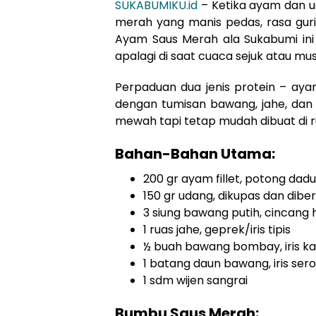
SUKABUMIKU.id
– Ketika ayam dan u
merah yang manis pedas, rasa guri
Ayam Saus Merah ala Sukabumi ini 
apalagi di saat cuaca sejuk atau mu
Perpaduan dua jenis protein – ay
dengan tumisan bawang, jahe, dan 
mewah tapi tetap mudah dibuat di 
Bahan-Bahan Utama:
200 gr ayam fillet, potong dadu
150 gr udang, dikupas dan dibe
3 siung bawang putih, cincang 
1 ruas jahe, geprek/iris tipis
½ buah bawang bombay, iris ka
1 batang daun bawang, iris ser
1 sdm wijen sangrai
Bumbu Saus Merah: