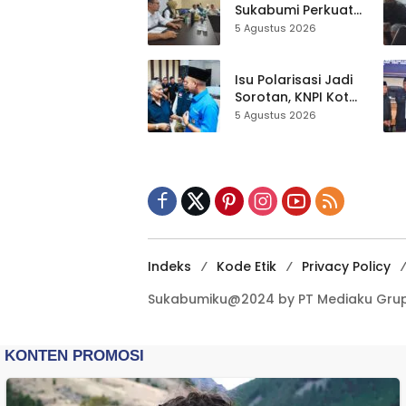
Sukabumi Perkuat
Satu Data
5 Agustus 2026
Indonesia,
Sinkronisasi Data
Kewilayahan
Isu Polarisasi Jadi
Dikebut
Sorotan, KNPI Kota
Sukabumi Ajak
5 Agustus 2026
Pemuda Perkuat
Nilai Kebangsaan
Indeks
Kode Etik
Privacy Policy
Sukabumiku@2024 by PT Mediaku Grup