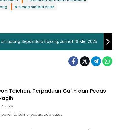
dang
resep simpel enak
r di Lapang Sepak Bola Bojong, Jumat 16 Mei 2025
on Taichan, Perpaduan Gurih dan Pedas
Nagih
us 2026
 pencinta kuliner pedas, ada satu…