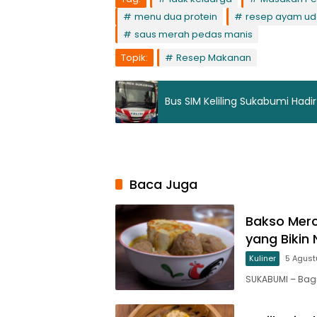
menu dua protein
resep ayam u
saus merah pedas manis
Topik:
Resep Makanan
Bus SIM Keliling Sukabumi Hadi
Baca Juga
Bakso Merc
yang Bikin 
Kuliner
5 Agust
SUKABUMI – Bagi