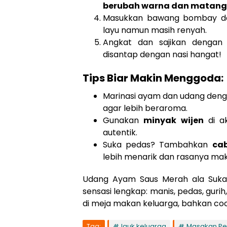
berubah warna dan matang
Masukkan bawang bombay da
layu namun masih renyah.
Angkat dan sajikan denga
disantap dengan nasi hangat!
Tips Biar Makin Menggoda:
Marinasi ayam dan udang den
agar lebih beraroma.
Gunakan
minyak wijen
di a
autentik.
Suka pedas? Tambahkan
ca
lebih menarik dan rasanya mak
Udang Ayam Saus Merah ala Sukab
sensasi lengkap: manis, pedas, guri
di meja makan keluarga, bahkan coco
Tag:
lauk keluarga
Masakan Pe