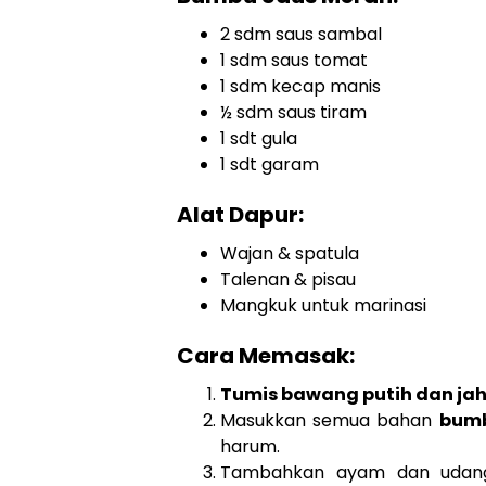
2 sdm saus sambal
1 sdm saus tomat
1 sdm kecap manis
½ sdm saus tiram
1 sdt gula
1 sdt garam
Alat Dapur:
Wajan & spatula
Talenan & pisau
Mangkuk untuk marinasi
Cara Memasak:
Tumis bawang putih dan ja
Masukkan semua bahan
bumb
harum.
Tambahkan ayam dan udang 