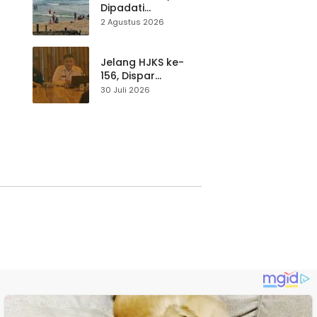
Dipadati
Wisatawan,
2 Agustus 2026
Balawista Ingatkan
p di
Pengunjung Tetap
Waspada
Jelang HJKS ke-
156, Dispar
Kabupaten
30 Juli 2026
Sukabumi Perkuat
si
Promosi Wisata
Lewat Publikasi
Digital