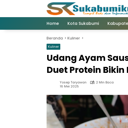
Langsung
ke
konten
Home
Kota Sukabumi
Kabupate
Beranda
Kuliner
Kuliner
Udang Ayam Saus
Duet Protein Biki
Yosep Taryawan
2 Min Baca
16 Mei 2025