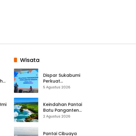
Wisata
Dispar Sukabumi
ah
Perkuat
k
Keselamatan
5 Agustus 2026
Destinasi, SDM
Pariwisata Dibekali
Mitigasi hingga
 Umi
Keindahan Pantai
Teknik Evakuasi
Batu Panganten
Mulai Dilirik
2 Agustus 2026
Wisatawan Lokal
at
dan Luar Daerah
Pantai Cibuaya