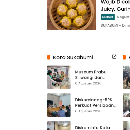
Wajib Dico
Juicy, Gur
Kuliner
5 Agust
SUKABUMI – Dims
Kota Sukabumi
Museum Prabu
Siliwangi dan
Museum Keramik
6 Agustus 2026
Al-Fath Punya
Gedung Baru,
Hampir 500 Koleksi
Diskumindag-BPS
Dipisahkan
Perkuat Persiapan
Sensus Ekonomi,
6 Agustus 2026
Pelaku Usaha
Sukabumi Diminta
Terbuka Beri Data
Diskominfo Kota