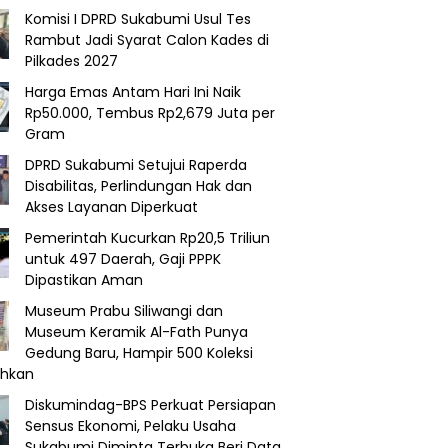
Komisi I DPRD Sukabumi Usul Tes
Rambut Jadi Syarat Calon Kades di
Pilkades 2027
Harga Emas Antam Hari Ini Naik
Rp50.000, Tembus Rp2,679 Juta per
Gram
DPRD Sukabumi Setujui Raperda
Disabilitas, Perlindungan Hak dan
Akses Layanan Diperkuat
Pemerintah Kucurkan Rp20,5 Triliun
untuk 497 Daerah, Gaji PPPK
Dipastikan Aman
Museum Prabu Siliwangi dan
Museum Keramik Al-Fath Punya
Gedung Baru, Hampir 500 Koleksi
ahkan
Diskumindag-BPS Perkuat Persiapan
Sensus Ekonomi, Pelaku Usaha
Sukabumi Diminta Terbuka Beri Data