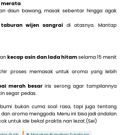
 merata
.
n daun bawang, masak sebentar hingga agak
n
taburan wijen sangrai
di atasnya. Mantap
gan
kecap asin dan lada hitam
selama 15 menit
khir proses memasak untuk aroma yang lebih
bai merah besar
iris serong agar tampilannya
in segar pedas.
umi bukan cuma soal rasa, tapi juga tentang
h, dan aroma menggoda. Menu ini bisa jadi andalan
k untuk ide bekal praktis nan lezat.(Sei)
das Gurih
Masakan Rumahan Sukabumi