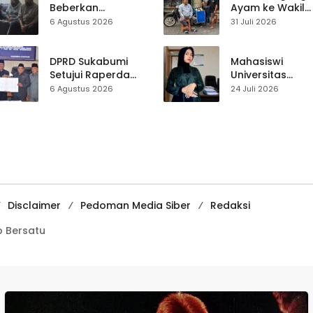
Beberkan
Ayam ke Wakil
Kronologi
Ketua DPRD, H.
6 Agustus 2026
31 Juli 2026
Diamankannya
Usep Kenang
Kades Tamanjaya
Perjalanan Hidu
dalam Kasus Sabu
Pasar Cisaat
DPRD Sukabumi
Mahasiswi
Setujui Raperda
Universitas
Disabilitas,
Muhammadiyah
6 Agustus 2026
24 Juli 2026
Perlindungan Hak
Sukabumi Raih
dan Akses Layanan
Juara II Kompeti
Diperkuat
Media
Pembelajaran
Digital Tingkat
Internasional
Disclaimer
Pedoman Media Siber
Redaksi
 Bersatu