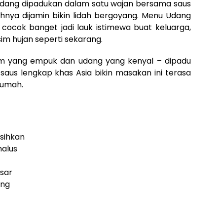
dang dipadukan dalam satu wajan bersama saus
hnya dijamin bikin lidah bergoyang. Menu Udang
cocok banget jadi lauk istimewa buat keluarga,
sim hujan seperti sekarang.
am yang empuk dan udang yang kenyal – dipadu
saus lengkap khas Asia bikin masakan ini terasa
rumah.
rsihkan
halus
sar
ong