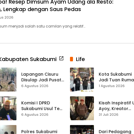
ba! Resep Dimsum Ayam Udang ala Resto:
ih, Lengkap dengan Saus Pedas
us 2026
um menjadi salah satu camilan yang relatif…
Kabupaten Sukabumi
Life
Lapangan Cisuru
Kota Sukabumi
Disulap Jadi Pusat
Jadi Tuan Rum
Perayaan HUT RI,
Kontes Batu Aki
6 Agustus 2026
1 Agustus 2026
Mahasiswa KKM
Nasional
dan Warga
Satukan Tenaga
Komisi I DPRD
Kisah Inspiratif
Sukabumi Usul Tes
Ayoy, Kreator
Rambut Jadi
TikTok Asal
6 Agustus 2026
31 Juli 2026
Syarat Calon
Sukabumi yang
Kades di Pilkades
Ubah Nasib Lew
2027
Live Streaming
Polres Sukabumi
Dari Pedagang