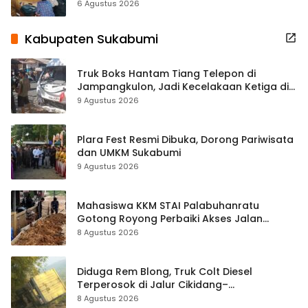
Terbuka Beri Data
6 Agustus 2026
Kabupaten Sukabumi
Truk Boks Hantam Tiang Telepon di
Jampangkulon, Jadi Kecelakaan Ketiga di
Titik yang Sama
9 Agustus 2026
Plara Fest Resmi Dibuka, Dorong Pariwisata
dan UMKM Sukabumi
9 Agustus 2026
Mahasiswa KKM STAI Palabuhanratu
Gotong Royong Perbaiki Akses Jalan
Majelis Ta’lim di Sagaranten
8 Agustus 2026
Diduga Rem Blong, Truk Colt Diesel
Terperosok di Jalur Cikidang–
Palabuhanratu
8 Agustus 2026