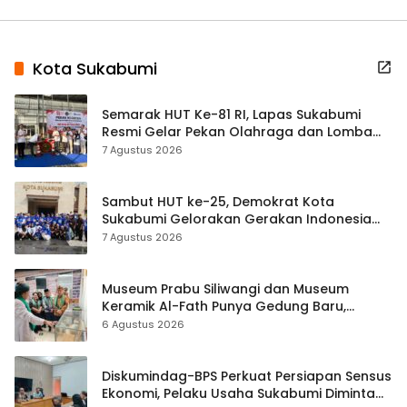
Kota Sukabumi
Semarak HUT Ke-81 RI, Lapas Sukabumi
Resmi Gelar Pekan Olahraga dan Lomba
Tradisional
7 Agustus 2026
Sambut HUT ke-25, Demokrat Kota
Sukabumi Gelorakan Gerakan Indonesia
ASRI Lewat Aksi Bersih Masjid Agung
7 Agustus 2026
Museum Prabu Siliwangi dan Museum
Keramik Al-Fath Punya Gedung Baru,
Hampir 500 Koleksi Dipisahkan
6 Agustus 2026
Diskumindag-BPS Perkuat Persiapan Sensus
Ekonomi, Pelaku Usaha Sukabumi Diminta