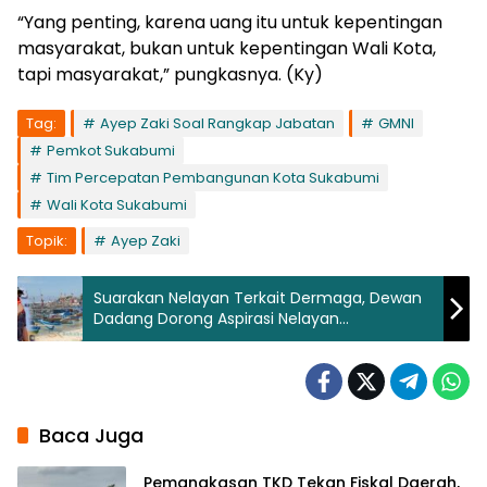
“Yang penting, karena uang itu untuk kepentingan
masyarakat, bukan untuk kepentingan Wali Kota,
tapi masyarakat,” pungkasnya. (Ky)
Tag:
Ayep Zaki Soal Rangkap Jabatan
GMNI
Pemkot Sukabumi
Tim Percepatan Pembangunan Kota Sukabumi
Wali Kota Sukabumi
Topik:
Ayep Zaki
Suarakan Nelayan Terkait Dermaga, Dewan
Dadang Dorong Aspirasi Nelayan
Ujunggenteng
Baca Juga
Pemangkasan TKD Tekan Fiskal Daerah,