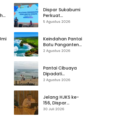
Dispar Sukabumi
ah
Perkuat
k
Keselamatan
5 Agustus 2026
Destinasi, SDM
Pariwisata Dibekali
Mitigasi hingga
 Umi
Keindahan Pantai
Teknik Evakuasi
Batu Panganten
Mulai Dilirik
2 Agustus 2026
Wisatawan Lokal
at
dan Luar Daerah
Pantai Cibuaya
Dipadati
Wisatawan,
2 Agustus 2026
Balawista Ingatkan
p di
Pengunjung Tetap
Waspada
Jelang HJKS ke-
156, Dispar
Kabupaten
30 Juli 2026
Sukabumi Perkuat
si
Promosi Wisata
Lewat Publikasi
Digital