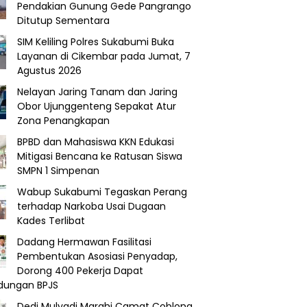
Pendakian Gunung Gede Pangrango
Ditutup Sementara
SIM Keliling Polres Sukabumi Buka
Layanan di Cikembar pada Jumat, 7
Agustus 2026
Nelayan Jaring Tanam dan Jaring
Obor Ujunggenteng Sepakat Atur
Zona Penangkapan
BPBD dan Mahasiswa KKN Edukasi
Mitigasi Bencana ke Ratusan Siswa
SMPN 1 Simpenan
Wabup Sukabumi Tegaskan Perang
terhadap Narkoba Usai Dugaan
Kades Terlibat
Dadang Hermawan Fasilitasi
Pembentukan Asosiasi Penyadap,
Dorong 400 Pekerja Dapat
ndungan BPJS
Dedi Mulyadi Marahi Camat Coblong,