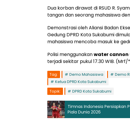
Dua korban dirawat di RSUD R. Syam
tangan dan seorang mahasiswa den
Demonstrasi oleh Aliansi Badan Eks
Gedung DPRD Kota Sukabumi dimulai 
mahasiswa mencoba masuk ke gedu
Polisi menggunakan
water cannon
terjadi sekitar pukul 17.30 WIB. (Mrf/
Tag:
Demo Mahasiswa
Demo R
Ketua DPRD Kota Sukabumi
Topik:
DPRD Kota Sukabumi
Timnas Indonesia Persiapkan Pe
Piala Dunia 2026