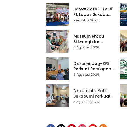
Semarak HUT Ke-81
RI, Lapas Sukabumi
Resmi Gelar Pekan
7 Agustus 2026
Olahraga dan
Lomba Tradisional
Museum Prabu
Siliwangi dan
Museum Keramik
6 Agustus 2026
Al-Fath Punya
Gedung Baru,
Hampir 500 Koleksi
Diskumindag-BPS
Dipisahkan
Perkuat Persiapan
Sensus Ekonomi,
6 Agustus 2026
Pelaku Usaha
Sukabumi Diminta
Terbuka Beri Data
Diskominfo Kota
Sukabumi Perkuat
Satu Data
5 Agustus 2026
Indonesia,
Sinkronisasi Data
Kewilayahan
Dikebut