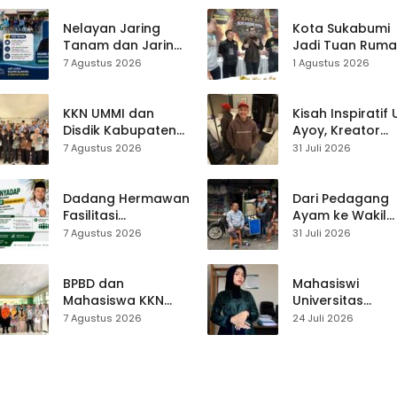
Nelayan Jaring
Kota Sukabumi
Tanam dan Jaring
Jadi Tuan Rum
Obor
Kontes Batu Aki
7 Agustus 2026
1 Agustus 2026
Ujunggenteng
Nasional
Sepakat Atur Zona
Penangkapan
KKN UMMI dan
Kisah Inspiratif
Disdik Kabupaten
Ayoy, Kreator
Sukabumi Perkuat
TikTok Asal
7 Agustus 2026
31 Juli 2026
Edukasi
Sukabumi yang
Pencegahan
Ubah Nasib Lew
Kenakalan Remaja
Live Streaming
Dadang Hermawan
Dari Pedagang
di SMPN 2
Fasilitasi
Ayam ke Wakil
Tegalbuleud
Pembentukan
Ketua DPRD, H.
7 Agustus 2026
31 Juli 2026
Asosiasi Penyadap,
Usep Kenang
Dorong 400
Perjalanan Hidu
Pekerja Dapat
Pasar Cisaat
BPBD dan
Mahasiswi
Perlindungan BPJS
Mahasiswa KKN
Universitas
Edukasi Mitigasi
Muhammadiyah
7 Agustus 2026
24 Juli 2026
Bencana ke
Sukabumi Raih
Ratusan Siswa
Juara II Kompeti
SMPN 1 Simpenan
Media
Pembelajaran