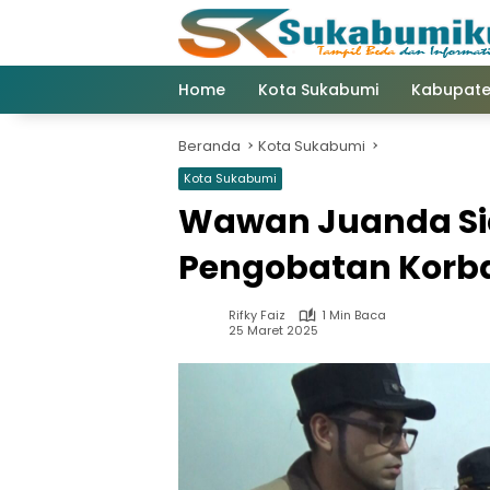
Langsung
ke
konten
Home
Kota Sukabumi
Kabupate
Beranda
Kota Sukabumi
Kota Sukabumi
Wawan Juanda Si
Pengobatan Korb
Rifky Faiz
1 Min Baca
25 Maret 2025