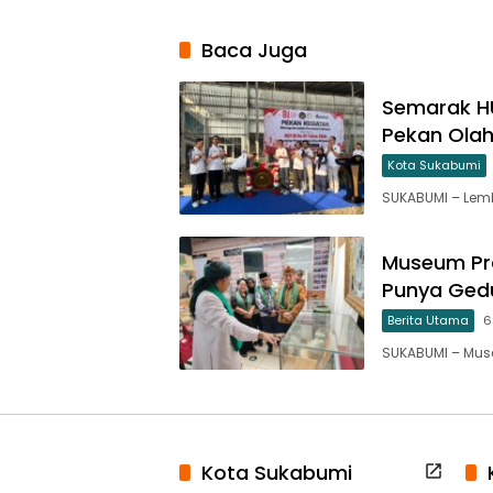
Baca Juga
Semarak HU
Pekan Olah
Kota Sukabumi
SUKABUMI – Lem
Museum Pra
Punya Gedu
Berita Utama
6
SUKABUMI – Mus
Kota Sukabumi